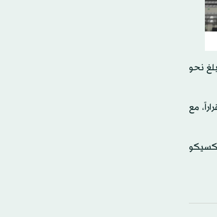
بلغ نحو
راً، مع
ارنة بمكسيكو