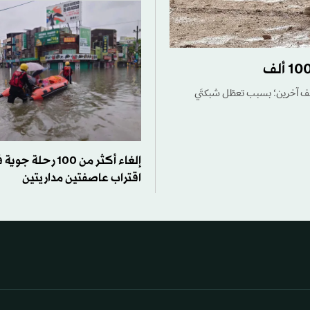
بت عاصفة عنيفة تضرب تشيلي بمقتل 10 أشخاص على الأقل وعزل نحو 100 ألف آخرين؛ بسبب تعطّل شبكتَي
إلغاء أكثر من 100 رح
اقتراب عاصفتين مداريتين