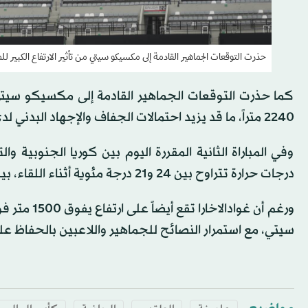
حذرت التوقعات الجماهير القادمة إلى مكسيكو سيتي من تأثير الارتفاع الكبير ل
كما حذرت التوقعات الجماهير القادمة إلى مكسيكو سيتي م
2240 متراً، ما قد يزيد احتمالات الجفاف والإجهاد البدني لدى الزوار غير المعتادين على هذه الظروف.
وفي المباراة الثانية المقررة اليوم بين كوريا الجنوبية وا
درجات حرارة تتراوح بين 24 و21 درجة مئوية أثناء اللقاء، بينما لا تتجاوز احتمالات الأمطار 30 في المائة قرب نهايته.
ورغم أن غو
سيتي، مع استمرار النصائح للجماهير واللاعبين بالحفاظ ع