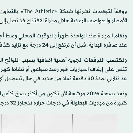
ووفقاً لتوقعات 
الأمطار والعواصف الرعدية خلال مباراة الافتتاح قد تصل إلى 80 في المائة مع اقتراب الدقائق الأخيرة من اللقاء
عند صافرة البداية، قبل أن ترتفع إلى 24 درجة مع تزايد كثافة السحب خلال فترة ما بعد الظهر.
وتكتسب التوقعات الجوية أهمية إضافية بسبب اللوائح الم
عد تنازلي لمدة 30 دقيقة يُعاد من جديد في حال تسجيل أي نشاط مماثل.
كبيرة من مباريات البطولة في درجات حرارة تتجاوز 32 درجة مئوية.