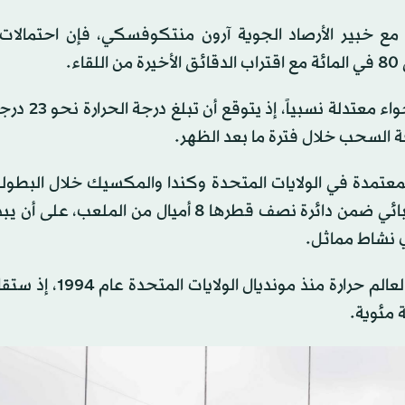
نشرتها شبكة «The Athletic» بالتعاون مع خبير الأرصاد الجوية آرون منتكوفسكي، فإن احت
.
وتقام المباراة عند الواحدة ظهراً بالتوقيت ا
عتمدة في الولايات المتحدة وكندا والمكسيك خلال البطولة
تنص على إيقاف المباريات فور رصد صواعق أو نشاط كهربائي ضمن دائرة نصف قطرها 8 أميال من ال
وتعد نسخة 2026 مرشحة لأن تكون من أكثر نسخ كأس العالم حرارة