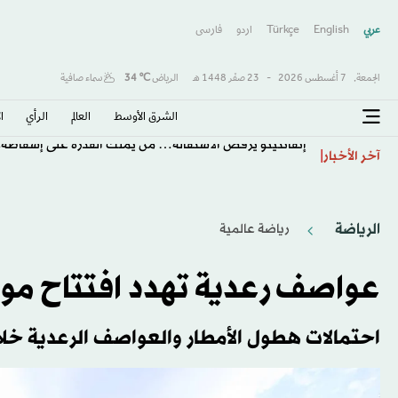
عربي
English
Türkçe
اردو
فارسى
الجمعة,
7 أغسطس 2026
-
23 صفَر 1448 هـ
الرياض
℃
34
سماء صافية
الشرق الأوسط​
العالم
الرأي
ا
إنفانتينو يرفض الاستقالة… من يملك القدرة على إسقاطه؟
آخر الأخبار
الرياضة
رياضة عالمية
عواصف رعدية تهدد افتتاح مونديال 2026 في مكس
احتمالات هطول الأمطار والعواصف الرعدية خلال ال