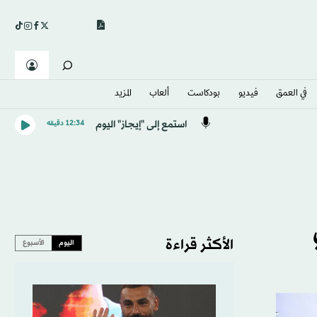
في العمق
فيديو
بودكاست
ألعاب
المزيد
استمع إلى "إيجاز" اليوم
12:34 دقيقه
الأكثر قراءة
اليوم
الأسبوع