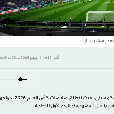
نُشر: 14:48-11 يونيو 2026 م ـ 26 ذو الحِجّة 1447 هـ
T
T
تتجه الأنظار، اليوم (الخميس)، إلى ملعب أزتيكا في مكسيك
ها على المشهد منذ اليوم الأول للبطولة.