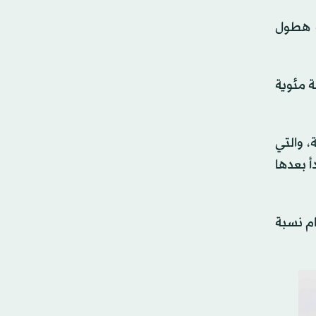
مالات هطول
لمحلي وسط أجواء معتدلة نسبياً، إذ يتوقع أن تبلغ درجة الحرارة نحو 23 درجة مئوية
، والتي
ملعب، على أن يبدأ بعدها
 منذ مونديال الولايات المتحدة عام 1994، إذ ستقام نسبة