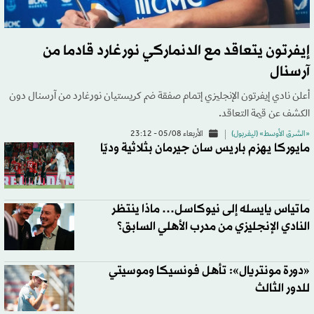
إيفرتون يتعاقد مع الدنماركي نورغارد قادما من
آرسنال
أعلن نادي إيفرتون الإنجليزي إتمام صفقة ضم كريستيان نورغارد من آرسنال دون
الكشف عن قيمة التعاقد.
«الشرق الأوسط» (ليفربول)
الأربعاء 05/08 - 23:12
مايوركا يهزم باريس سان جيرمان بثلاثية وديّا
ماتياس يايسله إلى نيوكاسل… ماذا ينتظر
النادي الإنجليزي من مدرب الأهلي السابق؟
«دورة مونتريال»: تأهل فونسيكا وموسيتي
للدور الثالث