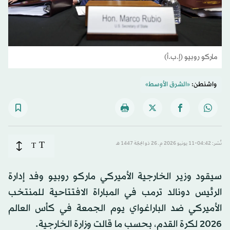
ماركو روبيو (إ.ب.أ)
واشنطن:
«الشرق الأوسط»
T
نُشر: 04:42-11 يونيو 2026 م ـ 26 ذو الحِجّة 1447 هـ
T
سيقود وزير الخارجية الأميركي ماركو روبيو وفد إدارة
الرئيس دونالد ترمب في المباراة الافتتاحية للمنتخب
الأميركي ضد الباراغواي يوم الجمعة في كأس العالم
2026 لكرة القدم، بحسب ما قالت وزارة الخارجية.