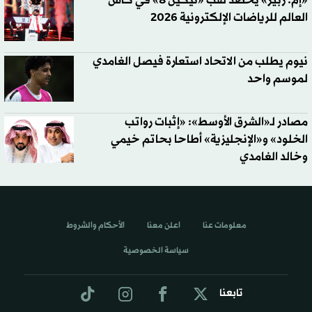
«إم. زبير» يحصد لقب «تيكين 8» في كأس
العالم للرياضات الإلكترونية 2026
نيوم يطلب من الاتحاد استعارة فيصل الغامدي
لموسم واحد
مصادر لـ«الشرق الأوسط»: «إثبات رواتب
الخلود» و«الإنجليزية» أطاحا بحاتم خيمي
وخالد الغامدي
معلومات عنا
اعلن معنا
الأحكام والشروط
سياسة الخصوصية
تابعنا