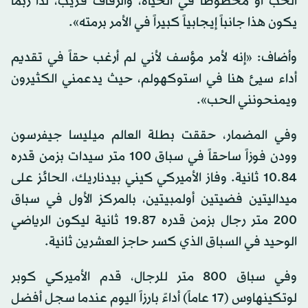
الحب أو محظوظاً في الحياة، والزفاف قريب، لذا ربما
يكون هذا جانباً إيجابياً كبيراً في الأمر برمته».
وأضاف: «إنه لأمر مؤسف لأني لم أرغب حقاً في تقديم
أداء سيئ هنا في استوكهولم، حيث يدعمني الكثيرون
ويمنحونني الحب».
وفي المضمار، حققت بطلة العالم ميليسا جيفرسون
وودن فوزاً ساحقاً في سباق 100 متر سيدات بزمن قدره
10.84 ثانية. وفاز الأميركي كيني بيدناريك، الحائز على
ميداليتين فضيتين أولمبيتين، بالمركز الأول في سباق
200 متر رجال بزمن قدره 19.87 ثانية ليكون الرياضي
الوحيد في السباق الذي كسر حاجز العشرين ثانية.
وفي سباق 800 متر للرجال، قدم الأميركي كوبر
لوتكينهاوس (17 عاماً) أداءً بارزاً اليوم عندما سجل أفضل