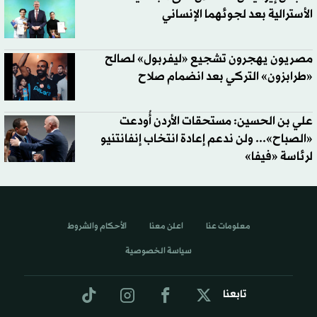
الأسترالية بعد لجوئهما الإنساني
مصريون يهجرون تشجيع «ليفربول» لصالح
«طرابزون» التركي بعد انضمام صلاح
علي بن الحسين: مستحقات الأردن أُودعت
«الصباح»... ولن ندعم إعادة انتخاب إنفانتنيو
لرئاسة «فيفا»
معلومات عنا
اعلن معنا
الأحكام والشروط
سياسة الخصوصية
تابعنا