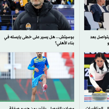
تواصل بعد
بوسيتش... هل يسير على خطى يايسله في
و
بناء الأهلي؟
إلى المنافسات
مصادر: الفيصلي يقترب من حسم صفقة