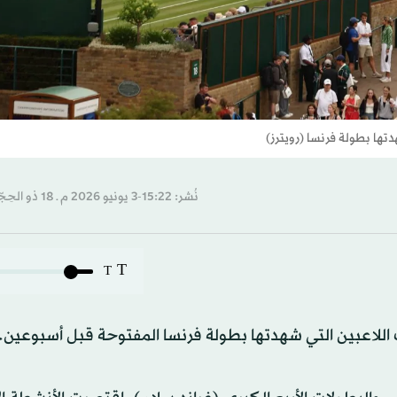
ها بطولة فرنسا (رويترز)
نُشر: 15:22-3 يونيو 2026 م ـ 18 ذو الحِجّة 1447 هـ
T
T
لاعبين التي شهدتها بطولة فرنسا المفتوحة قبل أسبوعين.