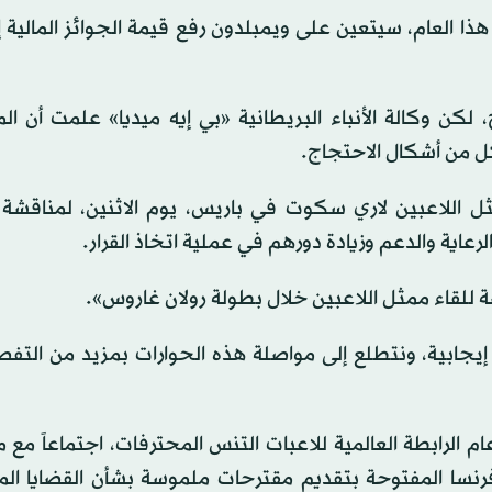
 بها اللاعبون هذا العام، سيتعين على ويمبلدون رفع قيمة الجوائز المالية
لكن وكالة الأنباء البريطانية «بي إيه ميديا» علمت أن ا
كل من أشكال الاحتجاج.
ثل اللاعبين لاري سكوت في باريس، يوم الاثنين، لمناقشة 
عاية والدعم وزيادة دورهم في عملية اتخاذ القرار.
 للقاء ممثل اللاعبين خلال بطولة رولان غاروس».
إيجابية، ونتطلع إلى مواصلة هذه الحوارات بمزيد من التف
لرابطة العالمية للاعبات التنس المحترفات، اجتماعاً مع 
فرنسا المفتوحة بتقديم مقترحات ملموسة بشأن القضايا ال