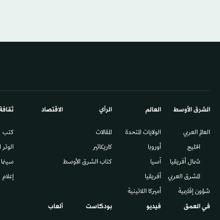
الشرق الأوسط​
العالم
الرأي
الاقتصاد
ثقافة
العالم العربي
الولايات المتحدة
المقالات
كتب
الخليج
أوروبا
كاريكاتير
الوتر 
شمال أفريقيا
آسيا
كتاب الشرق الأوسط
سينما
المشرق العربي
أفريقيا
إعلام
شؤون إقليمية
أميركا اللاتينية
في العمق
فيديو
بودكاست
ألعاب