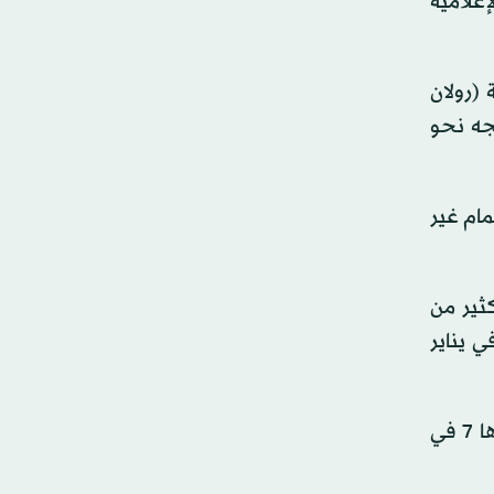
إعلامية
مفتوحة (رولان
جب أن تتجه نحو
مام غير
أقل بكثير من
 المفتوحة في يناير
وفي العام الماضي، بلغت قيمة الجوائز المالية في ويمبلدون 53.5 مليون جنيه إسترليني (72 مليون دولار)، بزيادة قدرها 7 في