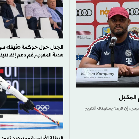
الجدل حول حوكمة «فيفا» سي
هدنة المغرب رغم دعم إنفانتين
 المقبل
الخميس، إن فريقه يستهدف التتويج
البطلة الأولمبية مويرهيد تعود 