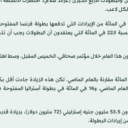
والبطولات الأربع الكبرى (غراند سلام)، اقتصرت الأنشطة ال
وكان ذلك يرمز إلى ما يقول اللاعبون إنه يمثل تقريباً 15 في المائة من الإيرادات التي تدفعها بطولة فرنسا ال
غاروس) في صورة جوائز مالية، وهو رقم يقل كثيراً عن نسبة الـ22 في المائة التي يعتقدون أن البطولات ي
لدون هذا العام خلال مؤتمر صحافي، الخميس المقبل، وسط اهت
 الجوائز المالية في رولان غاروس بنسبة 9.5 في المائة مقارنة بالعام الماضي، لكن هذه الزيادة جاءت 
الزيادة البالغة 20 في المائة في بطولة أميركا المفتوحة العام الماضي، و16 في المائة في بطولة أستراليا