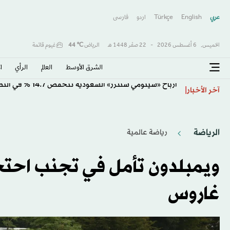
عربي
English
Türkçe
اردو
فارسى
الخميس,
6 أغسطس 2026
-
22 صفَر 1448 هـ
الرياض
℃
44
غيوم قاتمة
الشرق الأوسط​
العالم
الرأي
ا
أرباح «سينومي سنترز» السعودية تنخفض 14.7 % في النصف الأول
آخر الأخبار
الرياضة
رياضة عالمية
ويمبلدون تأمل في تجنب احتجا
غاروس