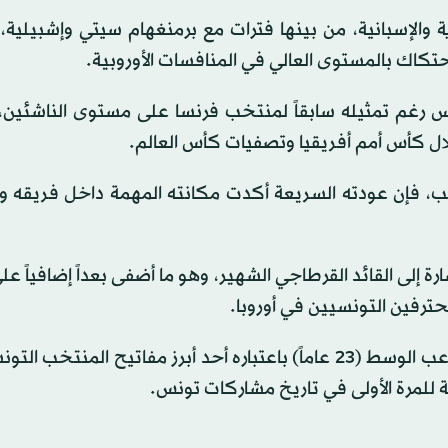
والإسبانية، من بينها فترات مع برمنغهام سيتي وإشبيلية،
كاك بالمستوى العالي في المنافسات الأوروبية.
ونس رغم تمثيله سابقاً لمنتخب فرنسا على مستوى الناشئين،
ال كأس أمم أفريقيا وتصفيات كأس العالم.
اعب، فإن عودته السريعة أكدت مكانته المهمة داخل فريقه 
لى القائد القرطاجي الشهير، وهو ما أضفى بعداً إضافياً عل
حترفين التونسيين في أوروبا.
ومع اقتراب نهائيات كأس العالم 2026، تتجه الأنظار إلى لاعب الوسط (23 عاماً) باعتباره أحد أبرز مفاتيح ال
ة للمرة الأولى في تاريخ مشاركات تونس.