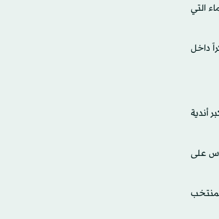
ء التي
راً داخل
د أكبر أندية
شرس على
 في بلوغ المنتخب