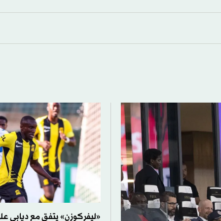
«ليفركوزن» يتفق مع ديابي ع