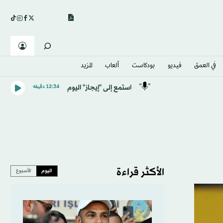
في العمق
فيديو
بودكاست
ألعاب
المزيد
استمع إلى "إيجاز" اليوم
12:34 دقيقه
الأكثر قراءة
اليوم
الأسبوع