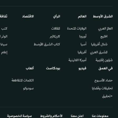
الشرق الأوسط​
العالم
الرأي
الاقتصاد
ثقافة
العالم العربي
الولايات المتحدة
المقالات
كتب
الخليج
أوروبا
كاريكاتير
الوتر 
شمال أفريقيا
آسيا
كتاب الشرق الأوسط
سينما
المشرق العربي
أفريقيا
إعلام
شؤون إقليمية
أميركا اللاتينية
في العمق
فيديو
بودكاست
ألعاب
حصاد الأسبوع
الكلمات المتقاطعة
تحقيقات وقضايا
سودوكو
+تحقيق
معلومات عنا
اعلن معنا
الأحكام والشروط
سياسة الخصوصية