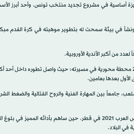
ة أساسية في مشروع تجديد منتخب تونس، وأحد أبرز الأسما
 لأبوين تونسيين، ونشأ في بيئة سمحت له بتطوير موهبته في كرة القدم مبك
لعدد من أكبر الأندية الأوروبية.
وشكل انتقاله إلى أكاديمية مانشستر يونايتد في عام 2019 محطة محورية في مسيرته؛ حيث واصل تطوره داخل أح
 الأول بعدها بعامين.
ب، جامعاً بين المهارة الفنية والروح القتالية والضغط ال
وبرز اسم المجبري بقوة لدى الجماهير التونسية خلال كأس العرب 2021 في قطر، حين ساهم بأدائه المميز
ة في البلاد.