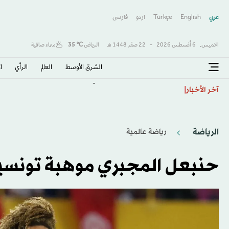
عربي
English
Türkçe
اردو
فارسى
الخميس,
6 أغسطس 2026
-
22 صفَر 1448 هـ
الرياض
℃
35
سماء صافية
الشرق الأوسط​
العالم
الرأي
ا
عشرات القتلى والجرحى في قصف على مأرب وحضرموت
آخر الأخبار
الرياضة
رياضة عالمية
حنبعل المجبري موهبة تونسي