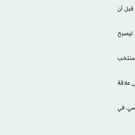
 قبل أن
 ليصبح
ومنتخب
ى علاقة
منتخب التونسي، في