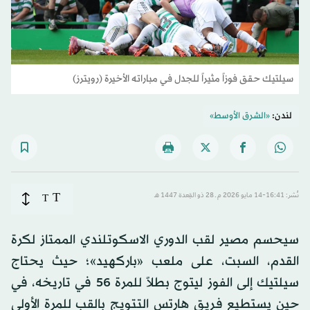
سيلتيك حقق فوزاً مثيراً للجدل في مباراته الأخيرة (رويترز)
لندن:
«الشرق الأوسط»
T
نُشر: 16:41-14 مايو 2026 م ـ 28 ذو القِعدة 1447 هـ
T
سيحسم مصير لقب الدوري الاسكوتلندي الممتاز لكرة
القدم، السبت، على ملعب «باركهيد»؛ حيث يحتاج
سيلتيك إلى الفوز ليتوج بطلاً للمرة 56 في تاريخه، في
حين يستطيع فريق هارتس التتويج بالقب للمرة الأولى