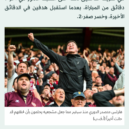
دقائق من المباراة، بعدما استقبل هدفين في الدقائق
الأخيرة، وخسر صفر-2.
هارتس متصدر الدوري منذ سبتمبر مما جعل مشجعيه يحلمون بأن لحظتهم قد
حانت أخيراً (أ.ف.ب)