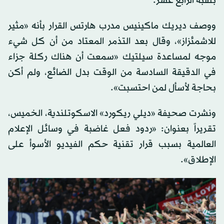
بلقبه الرابع عشر.
ووصف ديريك ماكينيس مدرب هارتس القرار بأنه «مثير
للاشمئزاز»، وقال بعد التذمر المعتاد من أن كل شيء
موجه لمساعدة سيلتيك «سمعت أن هناك ركلة جزاء
في الدقيقة السادسة من الوقت بدل الضائع، ولم أكن
بحاجة لأسأل لمن احتسبت».
ونشرت صحيفة «ديلي ريكورد» الاسكوتلندية، الخميس،
تقريراً بعنوان: «ردود فعل غاضبة في وسائل الإعلام
العالمية بسبب قرار تقنية حكم الفيديو الأسوأ على
الإطلاق».