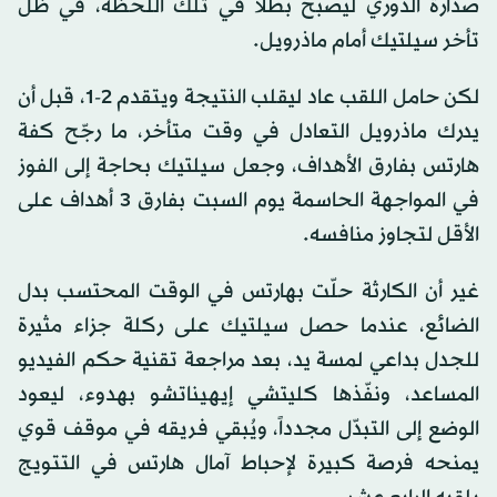
صدارة الدوري ليصبح بطلاً في تلك اللحظة، في ظل
تأخر سيلتيك أمام ماذرويل.
لكن حامل اللقب عاد ليقلب النتيجة ويتقدم 2-1، قبل أن
يدرك ماذرويل التعادل في وقت متأخر، ما رجّح كفة
هارتس بفارق الأهداف، وجعل سيلتيك بحاجة إلى الفوز
في المواجهة الحاسمة يوم السبت بفارق 3 أهداف على
الأقل لتجاوز منافسه.
غير أن الكارثة حلّت بهارتس في الوقت المحتسب بدل
الضائع، عندما حصل سيلتيك على ركلة جزاء مثيرة
للجدل بداعي لمسة يد، بعد مراجعة تقنية حكم الفيديو
المساعد، ونفّذها كليتشي إيهيناتشو بهدوء، ليعود
الوضع إلى التبدّل مجدداً، ويُبقي فريقه في موقف قوي
يمنحه فرصة كبيرة لإحباط آمال هارتس في التتويج