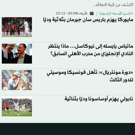
الكشف عن قيمة التعاقد.
«الشرق الأوسط» (ليفربول)
الأربعاء 05/08 - 23:12
مايوركا يهزم باريس سان جيرمان بثلاثية وديّا
ماتياس يايسله إلى نيوكاسل… ماذا ينتظر
النادي الإنجليزي من مدرب الأهلي السابق؟
«دورة مونتريال»: تأهل فونسيكا وموسيتي
للدور الثالث
نابولي يهزم أوساسونا وديّا بثنائية