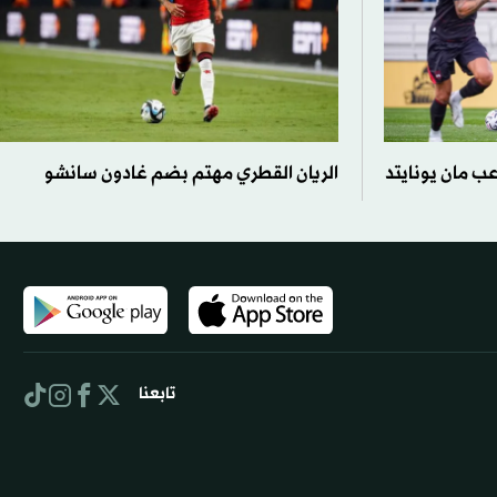
 مان يونايتد
الريان القطري مهتم بضم غادون سانشو
تابعنا