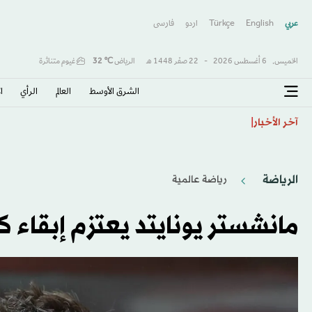
عربي
English
Türkçe
اردو
فارسى
الخميس,
6 أغسطس 2026
-
22 صفَر 1448 هـ
الرياض
℃
32
غيوم متناثرة
الشرق الأوسط​
العالم
الرأي
ا
«صفقة القرن» و«الملك المصري»… هكذا احتفت الصحافة 
آخر الأخبار
الرياضة
رياضة عالمية
مانشستر يونايتد يعتزم إبقاء 