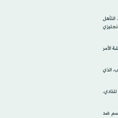
التأهل
إنجليزي
 الأمر
ب، الذي
للنادي،
وسم ضد