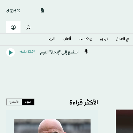
في العمق
فيديو
بودكاست
ألعاب
المزيد
استمع إلى "إيجاز" اليوم
12:34 دقيقه
الأكثر قراءة
اليوم
الأسبوع