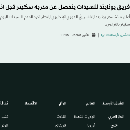
فريق يونايتد للسيدات ينفصل عن مدربه سكينر قبل ان
أعلن مانشستر يونايتد المنافس في الدوري الإنجليزي الممتاز لكرة القدم للسيدات اليوم
سكينر بالتراضي.
«الشرق الأوسط» (لندن)
الاثنين 03/08 - 11:45
الشرق الأوسط​
العالم
الرأي
الاقتصاد
ثقافة
العالم العربي
الولايات المتحدة
المقالات
كتب
الخليج
أوروبا
كاريكاتير
الوتر 