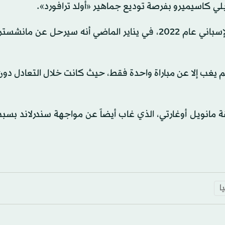
 كاسيميرو بفرصة توديع جماهير «أولد ترافورد».
وأكد كاسيميرو الذي انضم للفريق قادماً من ريال مدريد الإسباني عام 2022، في يناير الماضي أنه سيرحل ع
 يغب إلا عن مباراة واحدة فقط، حيث كانت خلال التعادل دو
ة مانويل أوغارتي، الذي غاب أيضاً عن مواجهة سندرلاند بسب
ا