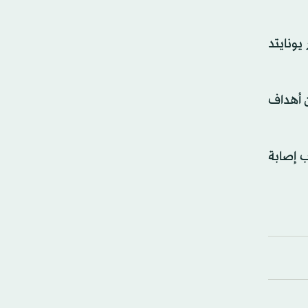
ن مانشستر يونايتد
ن أهداف
ب إصابة