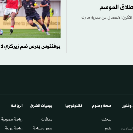
طلاق الموسم
 الاثنين الانفصال عن مدربه مارك
يوفنتوس يدرس ضم زيركزي لاعب
 وفنون
صحة وعلوم
تكنولوجيا
يوميات الشرق​
الرياضة
صحتك
مذاقات
رياضة سعودية
السادس​
علوم
سفر وسياحة
رياضة عربية