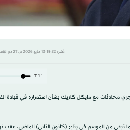
نُشر: 19:32-13 مايو 2026 م ـ 27 ذو القِعدة 1447 هـ
T
T
يجري محادثات مع مايكل كاريك بشأن استمراره في قيادة الف
ا تبقى من الموسم في يناير (كانون الثاني) الماضي، عقب نه