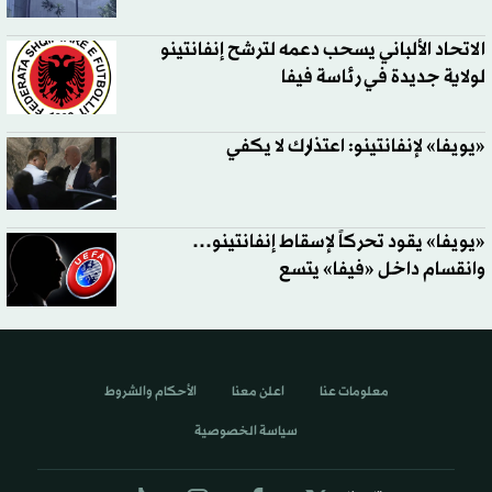
الاتحاد الألباني يسحب دعمه لترشح إنفانتينو
لولاية جديدة في رئاسة فيفا
«يويفا» لإنفانتينو: اعتذارك لا يكفي
«يويفا» يقود تحركاً لإسقاط إنفانتينو…
وانقسام داخل «فيفا» يتسع
معلومات عنا
اعلن معنا
الأحكام والشروط
سياسة الخصوصية