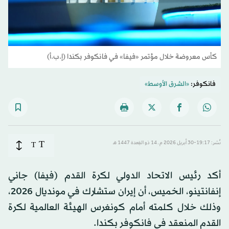
كأس معروضة خلال مؤتمر «فيفا» في فانكوفر بكندا (إ.ب.أ)
فانكوفر:
«الشرق الأوسط»
T
نُشر: 19:17-30 أبريل 2026 م ـ 14 ذو القِعدة 1447 هـ
T
أكد رئيس الاتحاد الدولي لكرة القدم (فيفا) جاني
إنفانتينو، الخميس، أن إيران ستشارك في مونديال 2026،
وذلك خلال كلمته أمام كونغرس الهيئة العالمية لكرة
القدم المنعقد في فانكوفر بكندا.