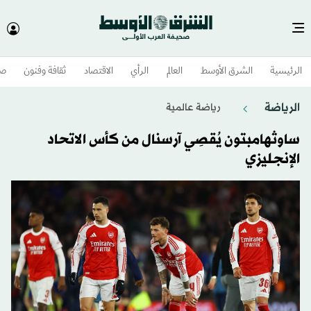
الرئيسية
الشرق الأوسط​
العالم
الرأي
الاقتصاد
ثقافة وفنون
صح
الرياضة
رياضة عالمية
ساوثهامبتون يُقصِي آرسنال من كأس الاتحاد
الإنجليزي