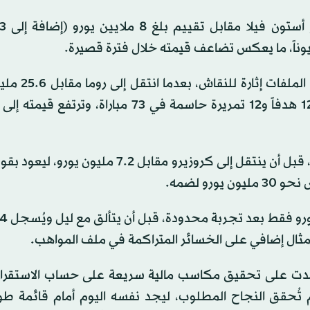
وفي الخط الهجومي، تبقى صفقة ماتياس سولي
كما يبرز كايو جورجي، الذي عانى إصابة خطيرة في إيطاليا، قبل أن ينتقل إلى كروزيرو مقابل 7.2
و لضمه.
ت على تحقيق مكاسب مالية سريعة على حساب الاستقرار 
 تُحقق النجاح المطلوب، ليجد نفسه اليوم أمام قائمة طو