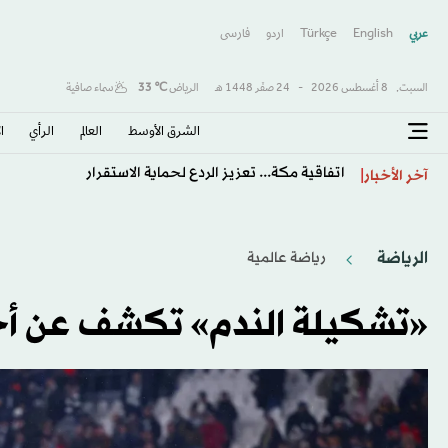
عربي
English
Türkçe
اردو
فارسى
السبت,
8 أغسطس 2026
-
24 صفَر 1448 هـ
الرياض
℃
33
سماء صافية
الشرق الأوسط​
العالم
الرأي
ا
اتفاقية مكة... تعزيز الردع لحماية الاستقرار
آخر الأخبار
الرياضة
رياضة عالمية
«تشكيلة الندم» تكشف عن أخط