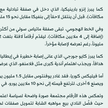
مكافآت)، قبل أن ينتقل لاحقاً إلى بنفيكا مقابل نحو 15 مليوناً، ما يعكس تضاعف قيمته خلال فترة قصيرة.
مليوناً، رغم تعرضه لإصابة مؤخراً.
هدافاً، ويجذب اهتمام أندية كبرى مثل فلامنغو، الذي عرض نحو 30 مليون يور
ويصنع 6 أخرى، لترتفع قيمته إلى نحو 10 ملايين يورو، في مثال إضافي على الخسائر المتراكمة في ملف المواهب.
وتعكس هذه الأرقام مجتمعة صورة واضحة لسياسة اعتمد
حيث فضَّل النادي بيع مواهبه الشابة لتمويل صفقات لم