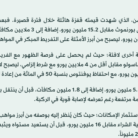
يسن، الذي شهدت قيمته قفزة هائلة خلال فترة قصيرة. فبعد
قصيرة مع الفريق الأول، وإعارة إلى روما، باعه يوفنتوس إلى بورنموث مقابل 15.2
أخرى لافتة؛ حيث لم يحصل على فرصة الظهور مع الفريق 
واكتفى بالحضور في «نيكست جين»، قبل أن ينتقل إلى ساسولو مقابل أقل من 4 ملايين يورو مع شرط إلزا
كما يبرز اسم رادو دراغوشين، الذي غادر إلى جنوى مقابل 5.5 مليون يورو، إضافة إلى 1.8 مليون مكافآت
تثمار الإمكانات؛ حيث كان يُنظر إليه بوصفه من أبرز مواهب 
لكنه لم ينجح في فرض نفسه، ليُعار إلى فيورنتينا مع إلزامية الشراء مقابل 16 مليون يورو، قبل أن يستعيد