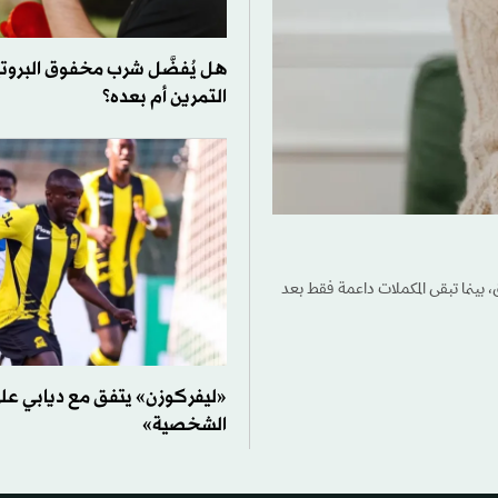
هل يُفضَّل شرب مخفوق البروت
التمرين أم بعده؟
، بينما تبقى المكملات داعمة فقط بعد
«ليفركوزن» يتفق مع ديابي ع
الشخصية»