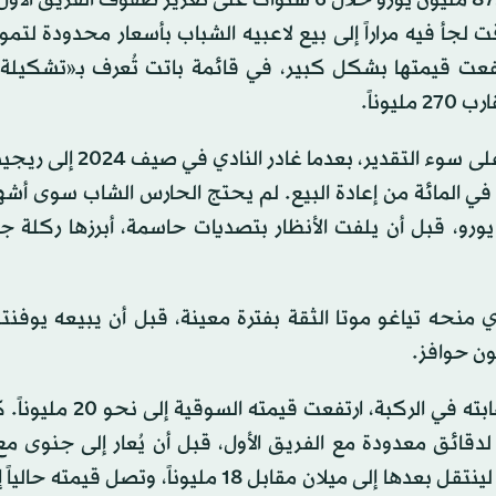
 لجأ فيه مراراً إلى بيع لاعبيه الشباب بأسعار محدودة لتم
تفعت قيمتها بشكل كبير، في قائمة باتت تُعرف بـ«تشكيلة ا
في حراسة المرمى، يبرز إدواردو موتا كونه أحد أبرز الأمثلة على سوء ا
حو 600 ألف يورو فقط، مع احتفاظ يوفنتوس بنسبة 50 في المائة من إعادة البيع. لم يحتج الحارس الشاب سو
ورو، قبل أن يلفت الأنظار بتصديات حاسمة، أبرزها ركلة جز
 منحه تياغو موتا الثقة بفترة معينة، قبل أن يبيعه يوفن
وبعد موسم شهد مشاركات أساسية وأداءً مستقراً قبل إصابته في الر
ئق معدودة مع الفريق الأول، قبل أن يُعار إلى جنوى مع إ
الشراء مقابل 8 ملايين يورو (إضافة إلى مليونين مكافآت)، لينتقل بعدها إلى ميلان مقابل 18 مليوناً،