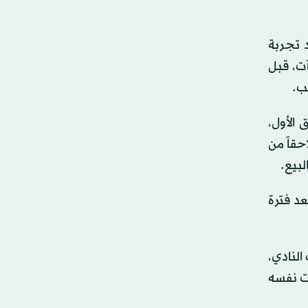
 تجربة
 مليون يورو، إضافة إلى 3 ملايين مكافآت، قبل
الأول،
مي، ليصبح لاحقاً من
، قبل أن ينتقل بعد فترة
النادي،
 مستواه ويثبت نفسه