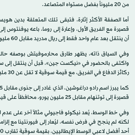
من 20 مليوناً بفضل مستواه المتصاعد.
أما الصفقة الأكثر إثارة، فتبقى تلك المتعلقة بدين هو
أن ينتقل بعد عام واحد فقط إلى ريال مدريد مقابل 60 مليون يورو، ليصبح من أبرز الأمثلة على التفريط المبكر في المواهب.
وفي السياق ذاته، يظهر طارق محارموفيتش بوصفه حالة 
ركائز الدفاع في الفريق، مع قيمة سوقية لا تقل عن 30 مليون يورو، مع احتفاظ يوفنتوس بنسبة 50 في المائة من إعادة البيع.
قصيرة إلى توتنهام مقابل 25 مليون يورو، محافظاً على قيمة مرتفعة رغم تعرضه لإصابة قوية في الركبة.
وفي خط الوسط، يُعد نيكولو فاجيولي مثالاً آخر على عدم اس
أحد أفضل لاعبي الوسط الإيطاليين، بقيمة سوقية تقارب 20 مليوناً.