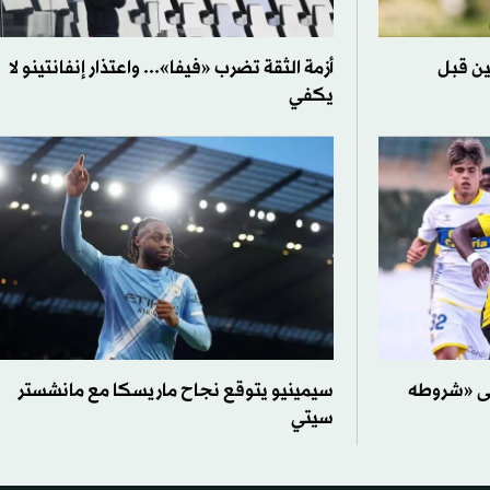
ين قبل
أزمة الثقة تضرب «فيفا»... واعتذار إنفانتينو لا
يكفي
لى «شروطه
سيمينيو يتوقع نجاح ماريسكا مع مانشستر
سيتي