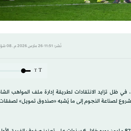
نُشر: 11:51-26 مارس 2026 م ـ 08 شوّال 1447 هـ
T
T
في ظل تزايد الانتقادات لطريقة إدارة ملف المواهب الشاب
شروع لصناعة النجوم إلى ما يُشبه «صندوق تمويل» لصفقات 
وحسب صحيفة «لاغازيتا» الإيطالية، أنفق يوفنتوس نحو 875 مليون يورو خلال 6 سنوات على تعزيز صفوف 