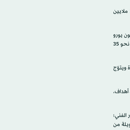
كما يبرز إنزو بارينيكيا، الذي دخل في صفقة تبادلية مع أستون فيلا مقابل تقييم بلغ 8 ملايين يورو (إضافة إلى 3 ملايين
 من أكثر الملفات إثارة للنقاش، بعدما انتقل إلى روما مقابل 25.6 مليون يورو
(إضافة إلى 4 ملايين مكافآت)، ليقدّم أرقاماً لافتة بلغت 12 هدفاً و12 تمريرة حاسمة في 73 مباراة، وترتفع قيمته إلى نحو 35
 مليون يورو، ليعود بقوة ويتوّج
أما فيليكس كوريا، فقد غادر يوفنتوس مقابل 1.5 مليون يورو فقط بعد تجربة محدودة، قبل أن يتألق مع ليل ويُسجل 4 أهداف،
الفني؛
يلة من