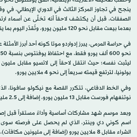
ينجح في تجاوز المركز الثالث في الدوري الإيطالي، في وقت
الصفقات، قبل أن يكتشف لاحقاً أنه تخلَّى عن أسماء ار
بعدما بيعت مقابل نحو 120 مليون يورو، وتُقدّر اليوم بما يقارب 270 مليوناً.
ن
ليثبت نفسه؛ حيث انتقل لاحقاً إلى لاتسيو مقابل مليون ي
بولونيا، لترتفع قيمته سريعاً إلى نحو 4 ملايين يورو.
وفي الخط الدفاعي، تتكرر القصة مع نيكولو سافونا، الذي
نوتنغهام فورست مقابل 13 مليون يورو، إضافة إلى 2.5 مليون حوافز.
اسم كوني دي وينتر، الذي لم يحصل على فرصته سوى لدقا