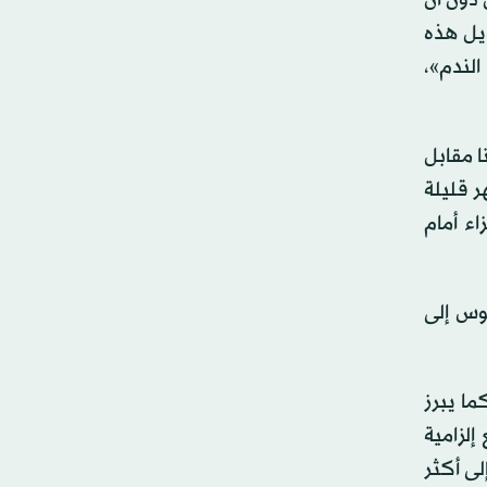
ويل هذه
لندم»،
لتقدير، بعدما غادر النادي في صيف 2024 إلى ريجينا مقابل
ى أشهر قليلة
اء أمام
توس إلى
كبة، ارتفعت قيمته السوقية إلى نحو 20 مليوناً. كما يبرز
لزامية
 وتصل قيمته حالياً إلى أكثر