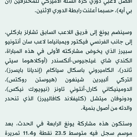
أفضل لاعبي دوري كرة السلة الأميركي للمحترفين (أن
بي أيه)، حسبما أعلنت رابطة الدوري الإثنين.
وسينضم يونغ إلى فريق اللاعب السابق تشارلز باركلي،
إلى جانب الفرنسي فيكتور ويمبانياما لاعب سان أنتونيو
سبيرز الذي يخوض مشاركته الأولى في هذه المباراة،
الكندي شاي غيلجيوس-ألكسندر (أوكلاهوما سيتي
ثاندر)، الكاميروني باسكال سياكام (إنديانا بايسرز)،
التركي ألبيرين شينغون (هيوستن روكتس)،
الدومينيكاني كارل-أنتوني تاونز (نيويورك نيكس)،
ودونوفان ميتشل (كليفلاند كافالييرز) الذي تنحدر
والدته من أصول بنمية.
وستكون هذه مشاركة يونغ الرابعة في الحدث، بعد
موسم سجل فيه متوسط 23.5 نقطة و11.4 تمريرة