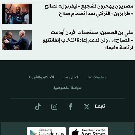
مصريون يهجرون تشجيع «ليفربول» لصالح
«طرابزون» التركي بعد انضمام صلاح
علي بن الحسين: مستحقات الأردن أُودعت
«الصباح»... ولن ندعم إعادة انتخاب إنفانتنيو
لرئاسة «فيفا»
معلومات عنا
اعلن معنا
الأحكام والشروط
سياسة الخصوصية
تابعنا