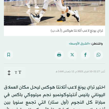
تراي يونغ لاعب أتلانتا هوكس (أ.ف.ب)
واشنطن:
«الشرق الأوسط»
T
نُشر: 22:27-10 فبراير 2025 م ـ 12 شَعبان 1446 هـ
T
اختير تراي يونغ لاعب أتلانتا هوكس ليحل مكان العملاق
اليوناني يانيس أنتيتوكونمبو نجم ميلووكي باكس في
مباراة كل النجوم (أول ستار) التي تجمع سنويا بين