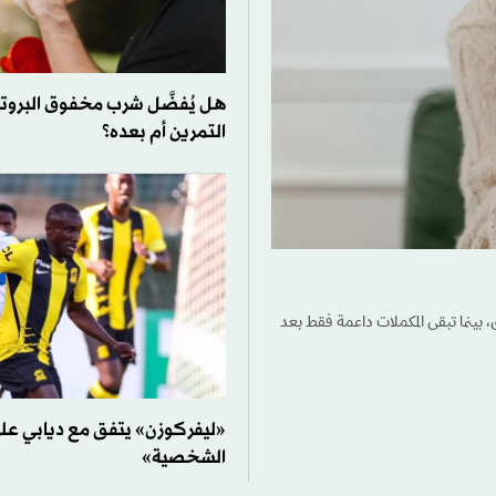
هل يُفضَّل شرب مخفوق البروت
التمرين أم بعده؟
، بينما تبقى المكملات داعمة فقط بعد
«ليفركوزن» يتفق مع ديابي ع
الشخصية»