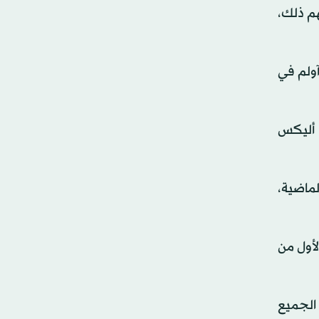
هم ذلك،
م آولم في
ا أليكس
فية الماضية،
اء خلال الفوز على فرايبورغ 2 - صفر في الأول من
 الجميع