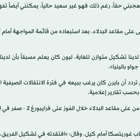
بني حقاً، رغم ذلك فهو غير سعيد حالياً، يمكنني أيضاً تف
ن وجود غوريتسكا حتى على مقاعد البدلاء، بعد استبعاده من قائمة المواجهة أما
لدينا تشكيل متوازن للغاية، ليون كان يعلم مسبقاً بأن لدين
واو بالينيا».
 غوريتسكا مع النادي البافاري حتى 2026، لكن تردد أن بايرن كان يرغب ببيعه في فترة الانتقالات الصي
بحسب تقارير إعلامية.
وشارك غوريتسكا حتى الآن في 6 دقائق فقط، بعد دخوله من على مقاعد البدل
ياب غوريتسكا أمام كيل، وقال: «افتقدته في تشكيل الفريق،