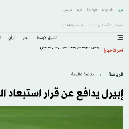
عربي
English
Türkçe
اردو
فارسى
السبت,
8 أغسطس 2026
-
24 صفَر 1448 هـ
الشرق الأوسط​
العالم
الرأي
ا
بطل «ليلة الرباط» على رادار الأهلي
آخر الأخبار
الرياضة
رياضة عالمية
إبيرل يدافع عن قرار استبعاد ا