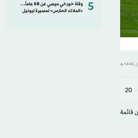
5
وفاة خورخي ميسي عن 68 عاماً…
«الملاك الحارس» لمسيرة ليونيل
20
ن قائمة