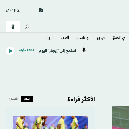
في العمق
فيديو
بودكاست
ألعاب
المزيد
استمع إلى "إيجاز" اليوم
12:34 دقيقه
الأكثر قراءة
اليوم
الأسبوع