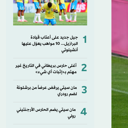
1
جيل جديد على أعتاب قيادة
البرازيل... 10 مواهب يعوّل عليها
أنشيلوتي
2
أغلى حارس بريطاني في التاريخ غير
مهتم بـ«إثبات أي شيء»
3
مان سيتي يرفض عرضاً من برشلونة
لضم رودري
4
مان سيتي يضم الحارس الأرجنتيني
رولي