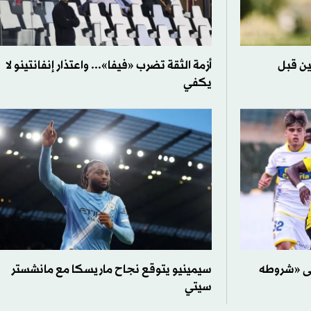
ين قبل
أزمة الثقة تضرب «فيفا»... واعتذار إنفانتينو لا
يكفي
لى «شروطه
سيمينيو يتوقع نجاح ماريسكا مع مانشستر
سيتي