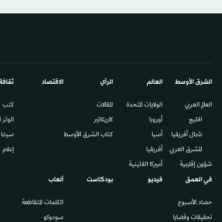
الشرق الأوسط​
العالم
الرأي
الاقتصاد
ثقافة
العالم العربي
الولايات المتحدة
المقالات
كتب
الخليج
أوروبا
كاريكاتير
الوتر 
شمال أفريقيا
آسيا
كتاب الشرق الأوسط
سينما
المشرق العربي
أفريقيا
إعلام
شؤون إقليمية
أميركا اللاتينية
في العمق
فيديو
بودكاست
ألعاب
حصاد الأسبوع
الكلمات المتقاطعة
تحقيقات وقضايا
سودوكو