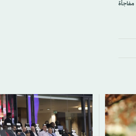
مفاجأة