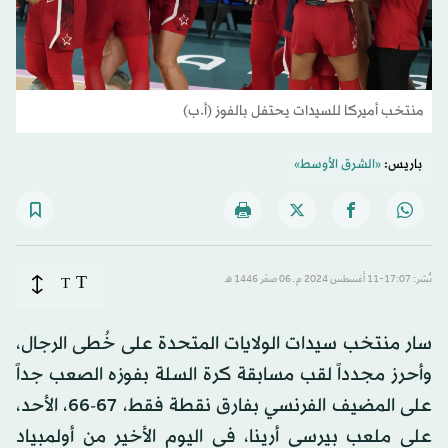
منتخب أميركا للسيدات يحتفل بالفوز (أ.ب)
باريس:
«الشرق الأوسط»
T
نُشر: 17:07-11 أغسطس 2024 م ـ 06 صفَر 1446 هـ
T
سار منتخب سيدات الولايات المتحدة على خُطى الرجال،
وأحرز مجدداً لقب مسابقة كرة السلة بفوزه الصعب جداً
على المضيف الفرنسي بفارق نقطة فقط، 67-66، الأحد،
على ملعب بيرسي أرينا، في اليوم الأخير من أولمبياد