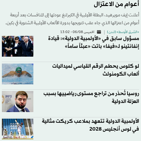
أعوام من الاعتزال
أعلنت إيف مويرهيد، البطلة الأولمبية في الكيرلنغ عودتها إلى المنافسات بعد أربعة
أعوام من اعتزالها الذي جاء عقب تتويجها بدورة الألعاب الأولمبية الشتوية في بكين.
«الشرق الأوسط» (لندن )
الخميس 06/08 - 13:02
مسؤول سابق في «الأولمبية الدولية»: قيادة
إنفانتينو لـ«فيفا» باتت «عبئاً ساماً»
لو كلوس يحطم الرقم القياسي لميداليات
ألعاب الكومنولث
روسيا تُحذر من تراجع مستوى رياضييها بسبب
العزلة الدولية
الأولمبية الدولية تتعهد بملاعب كريكت مثالية
في لوس أنجليس 2028