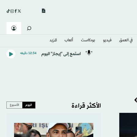
في العمق
فيديو
بودكاست
ألعاب
المزيد
استمع إلى "إيجاز" اليوم
12:34 دقيقه
الأكثر قراءة
اليوم
الأسبوع