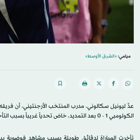
ميامي:
«الشرق الأوسط»
الكولومبي 1 - 0 بعد التمديد، خاض تحدياً غريباً بسبب التأخير الطويل في انطلاق المباراة، مشيداً بمستوى لاعبيه.
تأخرت المباراة لدقائق طويلة بسبب مشاهد فوضوية بين