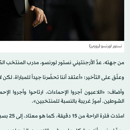
نستور لورنسو (رويترز)
من جهته، عدَّ الأرجنتيني نستور لورنسو، مدرب المنتخب الكول
وعلّق على التأخير: «أعتقد أننا تحضّرنا جيداً للمباراة، لك
الشوطين. أمورٌ غريبة بالنسبة للمنتخبين».
امتدت فترة الراحة من 15 دقيقة، كما هو معتاد، إلى 25 بسبب عرضٍ للمغنيّة الكولومبية شاكيرا.