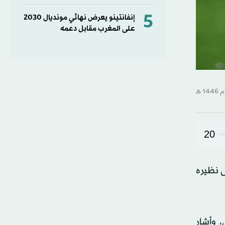
5
إنفانتينو يعرض نهائي مونديال 2030
على المغرب مقابل دعمه
20
د، عقب الفوز على نظيره
 وأشار