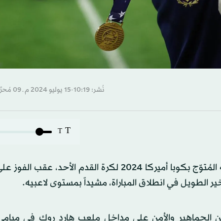
نُشر: 10:19-15 يوليو 2024 م ـ 09 مُحرَّم 1446 هـ
T
T
عدَّ ليونيل سكالوني، مدرب المنتخب الأرجنتيني، أن فريقه المُتوّج بكوبا أميركا 2024 لكرة القدم الأح
 الجماهير والأمن على مداخل ملعب هارد روك في ميامي،