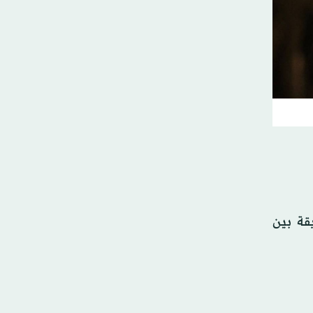
ا وأجروا الإحماءات مجدداً قبل انطلاق المباراة. ثمّ كانت هناك 25 دقيقة بين