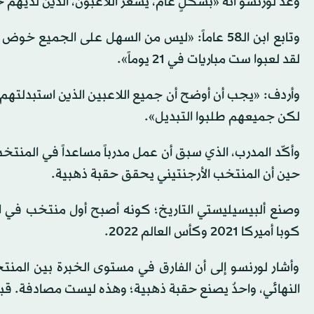
وعدَّ لورنسو أنه «بشكلٍ عام، يشعر اللاعبون، الذين لديهم خب
وتابع ابن الـ58 عاماً: «ليس من السهل على الجمي
لقد لعبوا ست مباريات في 21 يوماً».
وأردف: «يجب أن أوضح أن جميع اللاعبين الذين استبدلتهم
لكن جميعهم طلبوا التبديل».
حين أن المنتخب الأرجنتيني يحقق حقبة ذهبية.
وصنع ألبيسيليستي التاريخ؛ كونه أصبح أول منتخب في القا
كوبا أميركا 2021 وكأس العالم 2022.
وأشار لورنسو إلى أن الفارق في مستوى الخبرة بين المنتخب
النهائي، واحدٌ يصنع حقبة ذهبية؛ وهذه ليست مصادفة. قبل 