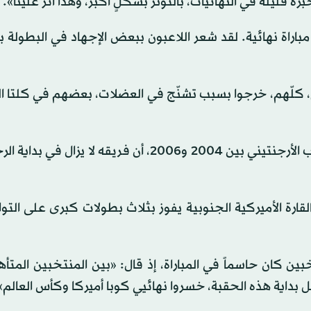
رة قليلة في النهائيات، بالتوتر بشكلٍ أكبر، وهذا أثّر علينا».
ع خوض مباراة نهائية. لقد شعر اللاعبون ببعض الإجهاد في البطولة 
، كلّهم، خرجوا بسبب تشنّج في العضلات، بعضهم في كلتا ا
وأكّد المدرب، الذي سبق أن عمل مدرباً مساعداً في المنتخب الأرجنتيني بين 2004 و2006، أن فريقه لا
رة الأميركية الجنوبية يفوز بثلاث بطولات كبرى على التوا
ين كان حاسماً في المباراة، إذ قال: «بين المنتخبين المتأه
بداية هذه الحقبة، خسروا نهائيي كوبا أميركا وكأس العالم»