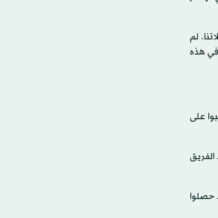
تنا. لم
«في هذه
بوا على
 الفريق
د حصلوا