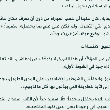
ر المسجّلين دخول الملعب.
به. كان علينا أن نلعب المباراة من دون أن نعرف مكان عائلا
لفيديو التي انتشرت، ولم نكن على علمٍ بما يحصل»، مضيفاً: 
وا الوضع عينه، أمرٌ غريبٌ جداً».
قيق الانتصارات.
ن من المؤكّد أن هذا الفريق لا يتوقف عن إدهاشي، لقد تغل
داء جيد في الشوط الأول».
فوز، ولاحقاً في الشوطين الإضافيين. على المدى الطويل، يجد
نّ إلى الأبد للطريقة التي يبذلون بها كل ما لديهم».
بلاده يحتفل مجدداً: «أنا سعيد جداً لأن الناس سعداء. لق
 السبب في وجودنا نحن الذين نقود المنتخب».