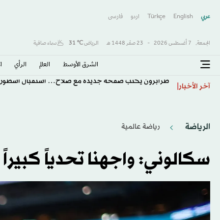
عربي
English
Türkçe
اردو
فارسى
الجمعة,
7 أغسطس 2026
-
23 صفَر 1448 هـ
الرياض
℃
31
سماء صافية
الشرق الأوسط​
العالم
الرأي
ا
طرابزون يكتب صفحة جديدة مع صلاح… استقبال أسطور
آخر الأخبار
الرياضة
رياضة عالمية
سكالوني: واجهنا تحدياً كبيراً 