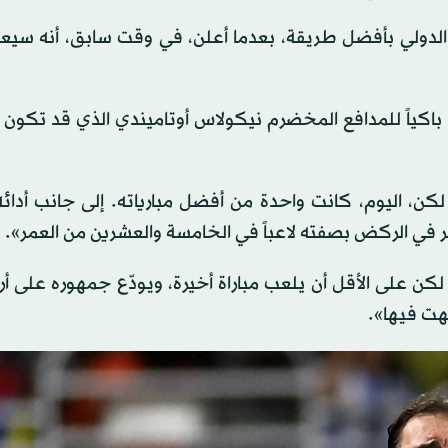
 الدولي بأفضل طريقة، بعدما أعلن، في وقت سابق، أنه سيع
ى الدقيقة 117 عندما ترك مكانه باكياً للمدافع المخضرم نيكولاس أوتاميندي الذي قد تك
ن، اليوم، كانت واحدة من أفضل مبارياته. إلى جانب أدائه 
في الركض بصفته لاعباً في الخامسة والعشرين من العمر».
كن على الأقل أن يلعب مباراة أخيرة، ويودّع جمهوره على أر
هت فيها».