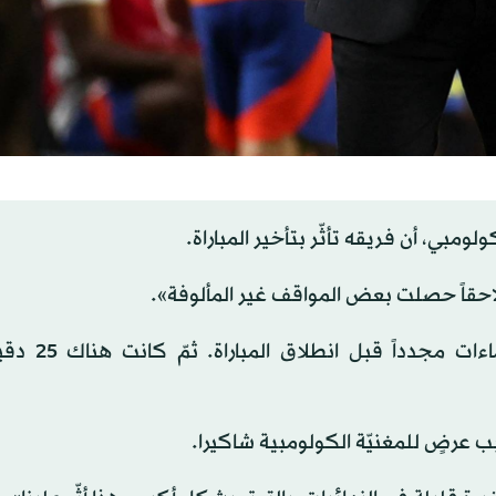
ومبي، أن فريقه تأثّر بتأخير المباراة.
ن لاحقاً حصلت بعض المواقف غير المألوفة».
وأضاف: «اللاعبون أجروا الإحماءات، ارتاحو