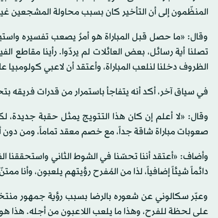
المنظّمون إلى أن التأخير كان بسبب محاولة المشجعين غي
وقال: «ما حصل قبل المباراة هو أمرٌ يصعب تفسيره واستيعا
تصلنا أية رسائل، بعض العائلات لم يردّوا. رأينا مقاطع ا
الظروف دخلنا لنلعب المباراة، وأعتقد أن لاعبي كولومبيا عاش
في سياق آخر، أكد أنه يتفاجأ باستمرار من قدرات فريقه بتح
وقال: «لا أعلم إن كان هذا التتويج يمثل حقبة جديدة، لك
صعوبات مباراة شاقة جداً، مع خصم معقد تماماً، ومن دون أ
وأضاف: «أعتقد أننا تحسّنا في الشوط الثاني واستحققنا ال
دائماً شيئاً إضافياً، لذا من المُفرح رؤيتهم يلعبون، وأنا ممت
وعبّر سكالوني عن شعوره بالرضا بسبب رؤية جمهور منتخب 
على لحظة للفرح، وهذا ما يلعب اللاعبون من أجله. هذا هو