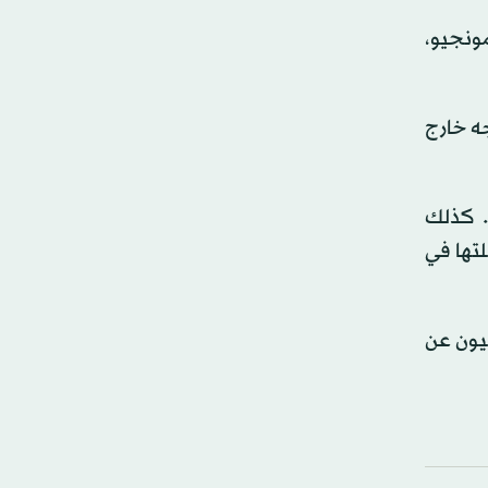
لروماني كرستيان مونجيو،
جه خارج
. كذلك
All of)، وتقاسمتها مع زميلتها في
بيون عن