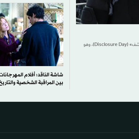
في الـ11 من الشهر المقبل، يُطلق المخرج والمنتج ستيفن سبيلبرغ فيلمه الجديد «يوم الكشف» (Disclosure Day)، وهو
شاشة الناقد: أفلام المهرجانات 
بين المراقبة الشخصية والتاريخ