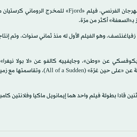
وفاز بـ«السعفة الذهبية»، التي هي أعلى جائزة يمنحها المهرجان الفرنسي، فيلم «Fjord» للمخرج ا
بـ«السعفة» أكثر من مرّة.
زفياغنتسف، وهو الفيلم الأول له منذ ثماني سنوات، وتم إنتا
كوفسكي عن «وطن»، وجايفييه كالفو عن «لا بولا نيغرا»
خرجت الممثلة الفرنسية فرجيني إلفيرا بجائزة أفضل ممثلة عن «على حين غرّة» ( a Sudden
ن قادا بطولة فيلم واحد هما إيمانويل ماكيا وفلانتين كام