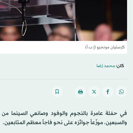
كرستيان مونجيو (إ.ب.أ)
كان:
محمد رُضا
في حفلة عامرة بالنجوم والوفود وصانعي السينما من 
والسبعين، موزّعاً جوائزه على نحو فاجأ معظم المتابعين.