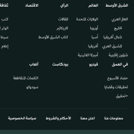
الشرق الأوسط​
العالم
الرأي
الاقتصاد
ثقافة
العالم العربي
الولايات المتحدة
المقالات
كتب
الخليج
أوروبا
كاريكاتير
الوتر 
شمال أفريقيا
آسيا
كتاب الشرق الأوسط
سينما
المشرق العربي
أفريقيا
إعلام
شؤون إقليمية
أميركا اللاتينية
في العمق
فيديو
بودكاست
ألعاب
حصاد الأسبوع
الكلمات المتقاطعة
تحقيقات وقضايا
سودوكو
+تحقيق
معلومات عنا
اعلن معنا
الأحكام والشروط
سياسة الخصوصية