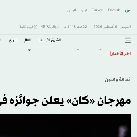
عربي
English
Türkçe
اردو
فارسى
الخميس,
6 أغسطس 2026
-
22 صفَر 1448 هـ
الرياض
℃
43
غيوم قاتمة
الشرق الأوسط​
العالم
الرأي
ا
هل «تتآمر» علينا أنظمة الذكاء الاصطناعي؟
آخر الأخبار
ثقافة وفنون
مهرجان «كان» يعلن جوائزه في ل