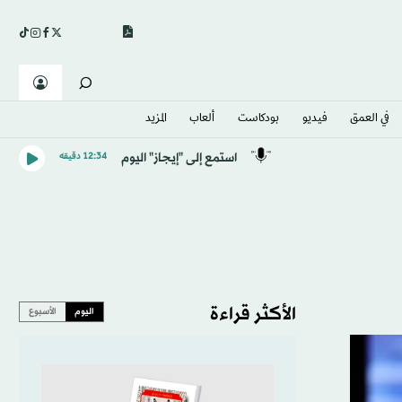
في العمق
فيديو
بودكاست
ألعاب
المزيد
استمع إلى "إيجاز" اليوم
12:34 دقيقه
الأكثر قراءة
اليوم
الأسبوع