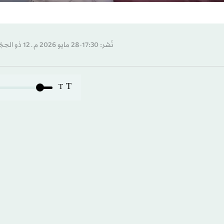
نُشر: 17:30-28 مايو 2026 م ـ 12 ذو الحِجّة 1447 هـ
T
T