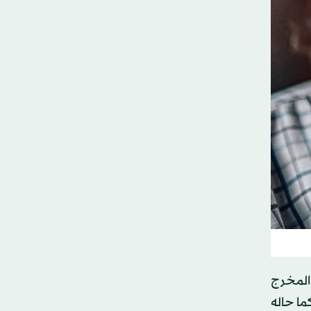
 المخرج
ريرة، كما حاله