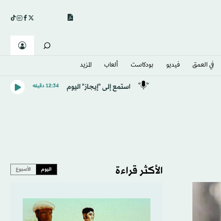
في العمق
فيديو
بودكاست
ألعاب
المزيد
استمع إلى "إيجاز" اليوم
12:34 دقيقه
الأكثر قراءة
اليوم
الأسبوع