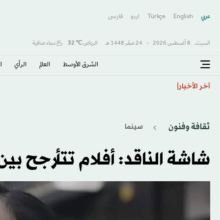
عربي
English
Türkçe
اردو
فارسى
السبت,
8 أغسطس 2026
-
24 صفَر 1448 هـ
الرياض
℃
32
سماء صافية
الشرق الأوسط​
العالم
الرأي
ا
اتفاقية مكة... تعزيز الردع لحماية الاستقرار
آخر الأخبار
ثقافة وفنون
سينما
شاشة الناقد: أفلام تتأرجح بي