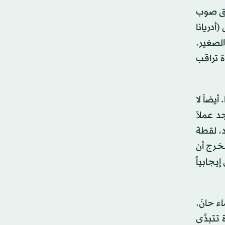
ريق صوب
أدريانا
الصغير.
ة تراقب
 أيضاً لا
 عملاً
، لقطة
مخرج أن
يجابياً
ء حانَ.
تتبدَّى