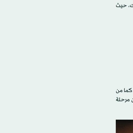
يك، حيث
 كما من
ن مرحلة