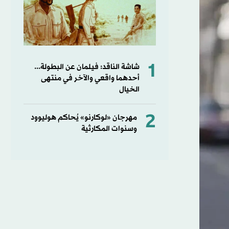
1
شاشة الناقد: فيلمان عن البطولة...
أحدهما واقعي والآخر في منتهى
الخيال
2
مهرجان «لوكارنو» يُحاكم هوليوود
وسنوات المكارثية