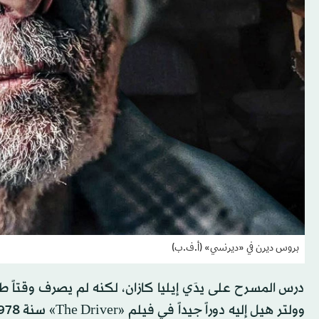
بروس ديرن في «ديرنسي» (أ.ف.ب)
درس المسرح على يدَي إيليا كازان، لكنه لم يصرف وقتاً 