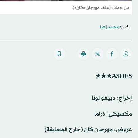
من «رماد» (ملف مهرجان «كان»)
كان:
محمد رُضا
ASHES★★★
إخراج: ‫دييغو لونا ‬
مكسيكي | دراما
عروض: مهرجان كان (خارج المسابقة)