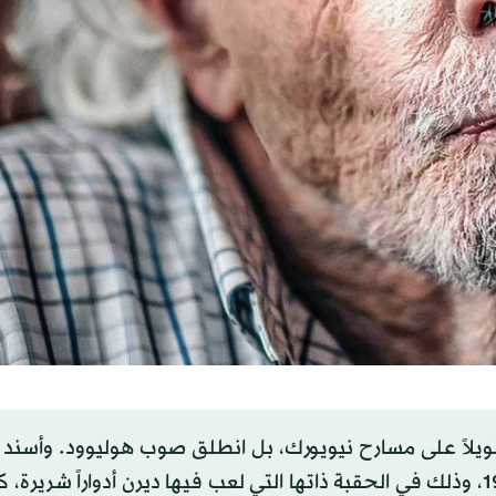
طويلاً على مسارح نيويورك، بل انطلق صوب هوليوود. وأسند
وولتر هيل إليه دوراً جيداً في فيلم «The Driver» سنة 1978، وذلك في الحقبة ذاتها التي لعب فيها ديرن أدواراً ش