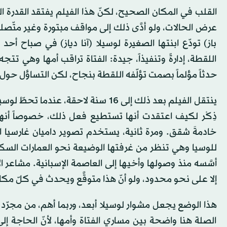
القلب في المكان الصحيح، لكنّ هذا الفيلم يفتقد القدرة ا
عرض الحالات، ولو أدَّى ذلك إلى مواقف مبتورة وغير متّصلة
باز) تودّع ابنتها الصغيرة لوسيلا (آنا دياز) في صباح أحد
اللقطة، إدارةً وتنفيذاً، جيدة: الفتاة تراقب أمها وهي تت
حدثاً مؤلماً بصمت تؤلّفه اللقطة بنجاح، لكن التساؤل حول ال
ينتقل الفيلم بعد ذلك إلى 16 سنة لاحق
ذِكْر لكيف اعتقدت أنها تستطيع فعل ذلك، خصوصاً أنه
خادمةَ شقق. ومرة ثانية، يستخدم تصوير داميان غارسيا 
للوسيا وهي تنظر من غرفتها الوضيعة نحو العمارات السكن
أسَّسه منذ وصولها وأخيها إلى العاصمة الإسبانية. مشاعر ا
إلا على نحو محدود، ولو أنّ هذا متوقَّع ويحدث في كلّ مكا
هذا الوضع يجعل مشوار لوسيلا أبعد، وربما أهم، من مجرّد
الصلة هنا واضحة بين مساري الفتاة وأمها، لأنّ الحاجة إ