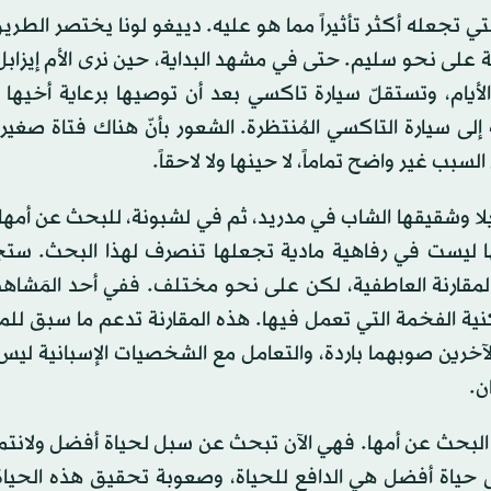
لتي تجعله أكثر تأثيراً مما هو عليه. دييغو لونا يختصر الط
 على نحو سليم. حتى في مشهد البداية، حين نرى الأم إيزابل (
 الأيام، وتستقلّ سيارة تاكسي بعد أن توصيها برعاية أخيها 
جه إلى سيارة التاكسي المُنتظرة. الشعور بأنّ هناك فتاة صغير
سبب غير واضح تماماً، لا حينها ولا لاحقاً.
ة، عندما تحطّ لوسيلا وشقيقها الشاب في مدريد، ثم في لشبونة، للبحث عن أمها.
ا ليست في رفاهية مادية تجعلها تنصرف لهذا البحث. ستجد
المقارنة العاطفية، لكن على نحو مختلف. ففي أحد المَشاهد
ية الفخمة التي تعمل فيها. هذه المقارنة تدعم ما سبق لل
لآخرين صوبهما باردة، والتعامل مع الشخصيات الإسبانية ليس إ
ن.
 البحث عن أمها. فهي الآن تبحث عن سبل لحياة أفضل ولانتما
لى حياة أفضل هي الدافع للحياة، وصعوبة تحقيق هذه الحياة 