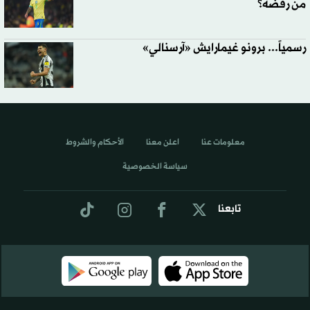
من رفضه؟
رسمياً... برونو غيمارايش «آرسنالي»
معلومات عنا
اعلن معنا
الأحكام والشروط
سياسة الخصوصية
تابعنا