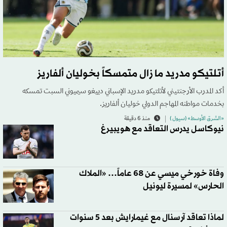
أتلتيكو مدريد ما زال متمسكاً بخوليان ألفاريز
أكد المدرب الأرجنتيني لأتلتيكو مدريد الإسباني دييغو سيميوني السبت تمسكه
بخدمات مواطنه المهاجم الدولي خوليان ألفاريز.
«الشرق الأوسط» (سيول )
منذ 6 دقيقة
نيوكاسل يدرس التعاقد مع هويبيرغ
وفاة خورخي ميسي عن 68 عاماً… «الملاك
الحارس» لمسيرة ليونيل
لماذا تعاقد آرسنال مع غيمارايش بعد 5 سنوات