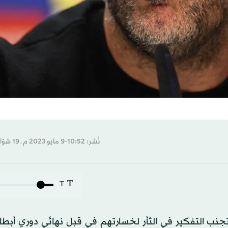
نُشر: 10:52-9 مايو 2023 م ـ 19 شوّال 1444 هـ
T
T
جنب التفكير في الثأر لخسارتهم في قبل نهائي دوري أبطال 