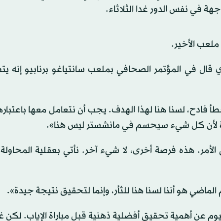
جهة في نفس الدور غدا الثلاثاء.
ملعب الأخير.
 قال في المؤتمر الصحافي بملعب سانتياغو برنابيو إنه يتط
 خطأ فادح، لسنا هنا لهذا الهدف. يجب أن نتعامل معها باعتبار
دة لأن كل شيء سيحسم في مانشستر ليس هنا».
أمر. هذه فرصة أخرى، لا شيء آخر. نأتي بعقلية المحاولة 
اضي هو أننا لسنا هنا للثأر، وإنما لتحقيق نتيجة جيدة».
م عن أهمية تحقيق أفضلية ذهنية قبل مباراة الإياب. لكن غو