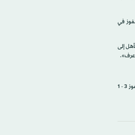
لفوز في
هل إلى
أعرف».
وبعد الفوز 4 - 3 على ريال في مباراة الذهاب المثيرة في مانشستر العام الماضي، عاد العملاق الإسباني في مباراة الإياب ليفوز 3 - 1