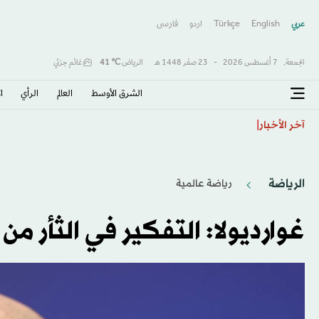
عربي
English
Türkçe
اردو
فارسى
الجمعة,
7 أغسطس 2026
-
23 صفَر 1448 هـ
الرياض
℃
41
غائم جزئي
الشرق الأوسط​
العالم
الرأي
ا
الياباني تومياسو إلى «كريستال بالاس»
آخر الأخبار
الرياضة
رياضة عالمية
غوارديولا: التفكير في الثأر م