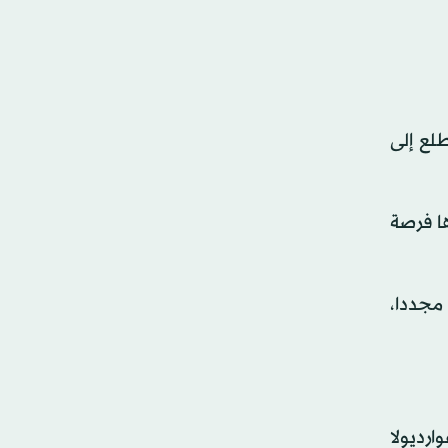
لع إلى
ها فرصة
مجددا،
ارديولا