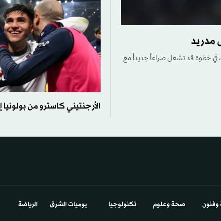
 مدريد
في خطوة قد تشعل صراعاً جديداً مع
الأرجنتيني كاسترو من بولونيا إ
 وفنون
صحة وعلوم
تكنولوجيا
يوميات الشرق​
الرياضة