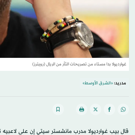
غوارديولا بدا مستاء من تصريحات الثأر من الريال (رويترز)
مدريد:
«الشرق الأوسط»
قال بيب غوارديولا مدرب مانشستر سيتي إن على لاعبيه ت