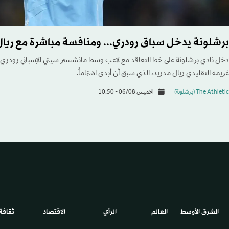
برشلونة يدخل سباق رودري... ومنافسة مباشرة مع ريال
دخل نادي برشلونة على خط التعاقد مع لاعب وسط مانشستر سيتي الإسباني رودري، 
غريمه التقليدي ريال مدريد، الذي سبق أن أبدى اهتماماً.
The Athletic (برشلونة)
الخميس 06/08 - 10:50
الشرق الأوسط​
العالم
الرأي
الاقتصاد
ثقافة