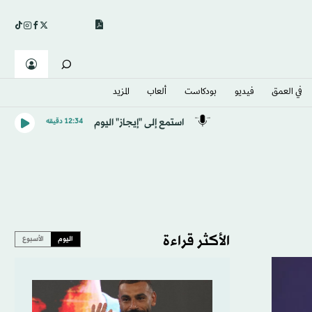
في العمق
فيديو
بودكاست
ألعاب
المزيد
استمع إلى "إيجاز" اليوم
12:34 دقيقه
الأكثر قراءة
اليوم
الأسبوع