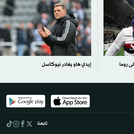
لى روما
إيدي هاو يغادر نيوكاسل
تابعنا