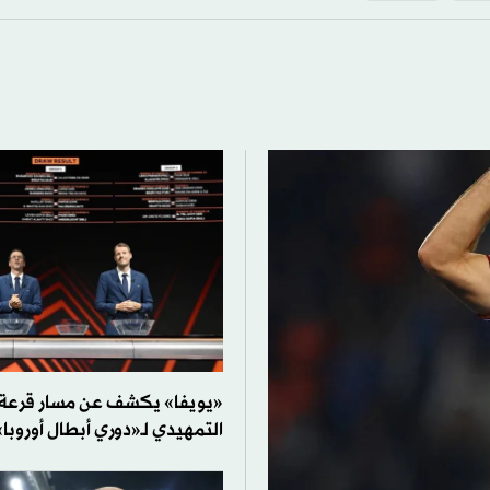
«يويفا» يكشف عن مسار قرعة ا
التمهيدي لـ«دوري أبطال أوروبا»