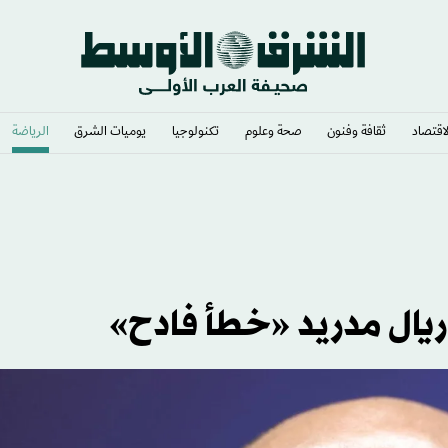
لاقتصاد
ثقافة وفنون
صحة وعلوم
تكنولوجيا
يوميات الشرق​
الرياضة
ن ريال مدريد «خطأ فادح»