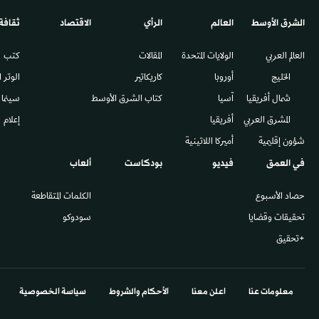
الشرق الأوسط​
العالم
الرأي
الاقتصاد
ثقافة
العالم العربي
الولايات المتحدة
المقالات
كتب
الخليج
أوروبا
كاريكاتير
الوتر 
شمال أفريقيا
آسيا
كتاب الشرق الأوسط
سينما
المشرق العربي
أفريقيا
إعلام
شؤون إقليمية
أميركا اللاتينية
في العمق
فيديو
بودكاست
ألعاب
حصاد الأسبوع
الكلمات المتقاطعة
تحقيقات وقضايا
سودوكو
+تحقيق
معلومات عنا
اعلن معنا
الأحكام والشروط
سياسة الخصوصية