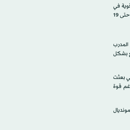
وية في
كأس العالم لكرة القدم 2026، التي تستضيفها حالياً ثلاث دول (الولايات المتحدة الأميركية والمكسيك وكندا) ويستمر حتى 19
 المدرب
ضع بشكل
تي بعثت
 ويتأهلون لدور الـ32 من البطولة رغم قوة
مونديال