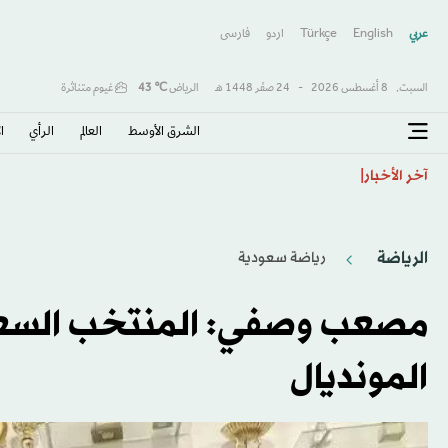
عربي
English
Türkçe
اردو
فارسى
السبت,
8 أغسطس 2026
-
24 صفَر 1448 هـ
الرياض
℃
43
غيوم متناثرة
الشرق الأوسط​
العالم
الرأي
ا
رئيس وزراء فرنسا السابق غابريال أتال يتقدّم بشكوى بش
آخر الأخبار
الرياضة
رياضة سعودية
مصعب وصفي: المنتخب السعو
المونديال