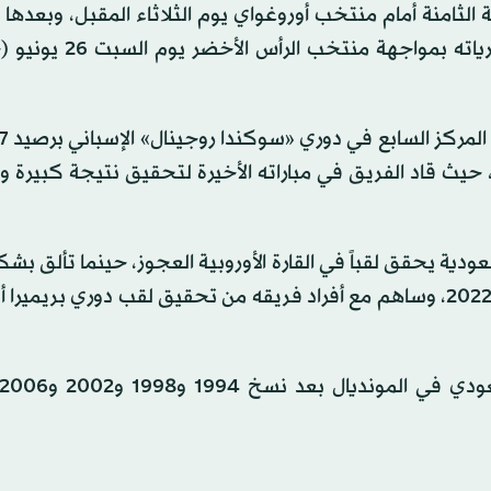
ثامنة أمام منتخب أوروغواي يوم الثلاثاء المقبل، وبعدها 
منتخب إسبانيا يوم الأحد 21 من الشهر ذاته، ويختتم مبارياته
 حيث قاد الفريق في مباراته الأخيرة لتحقيق نتيجة كبيرة و
ة يحقق لقباً في القارة الأوروبية العجوز، حينما تألق بش
ومؤثر مع ناديه السابق أونيون فييرا الإسباني موسم 2021-2022، وساهم مع أفراد فريقه من تحقيق لقب دوري بر