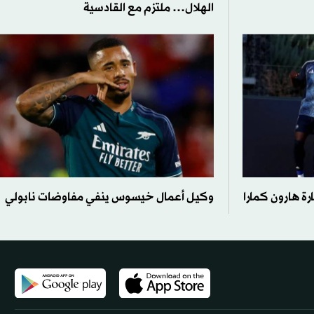
الهلال… ملتزم مع القادسية
ة هارون كمارا
وكيل أعمال خيسوس ينفي مفاوضات نابولي