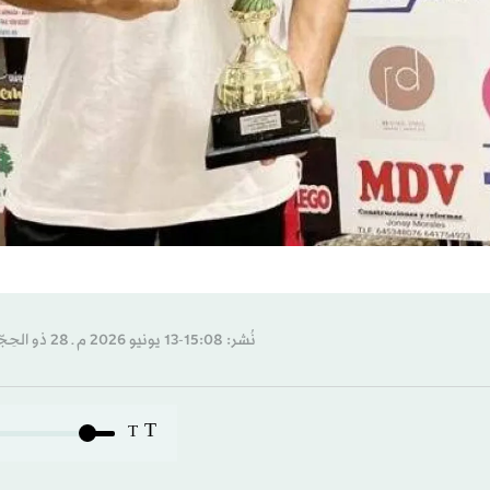
نُشر: 15:08-13 يونيو 2026 م ـ 28 ذو الحِجّة 1447 هـ
T
T