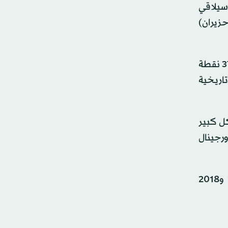
سيلاقي
 بمواجهة منتخب الرأس الأخضر يوم السبت 26 يونيو (حزيران)
وكان وصفي قد أنهى موسمه مع الفريق الإسباني بتحقيق المركز السابع في دوري «سوكندا روجينال» الإسباني برصيد 37 نقطة
تاريخية
كل كبير
يميرا أورجينال
وهذه هي المرة السابعة التي يشارك فيها المنتخب السعودي في المونديال بعد نسخ 1994 و1998 و2002 و2006 و2018