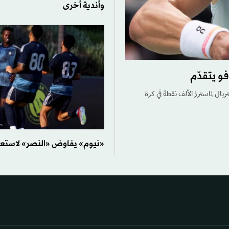
وأندية أخرى
و يتقدّم
ريال لماسترز الألف نقطة في كرة
«نيوم» يفاوض «النصر» لاستعار