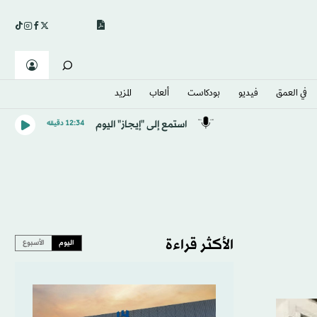
في العمق
فيديو
بودكاست
ألعاب
المزيد
استمع إلى "إيجاز" اليوم
12:34 دقيقه
الأكثر قراءة
اليوم
الأسبوع