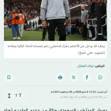
رينارد قد يرحل من الأخضر بقرار شخصي رغم تمسك اتحاد الكرة ببقاءه
(تصوير: علي خمج)
الرياض:
نواف العقيّل
آخر تحديث: 11:31-6 مايو 2026 م ـ 20 ذو القِعدة 1447 هـ
T
T
نُشر: 01:39-2 أبريل 2026 م ـ 15 شوّال 1447 هـ
يعيش المنتخب السعودي حالة من «عدم اليقين» تجاه