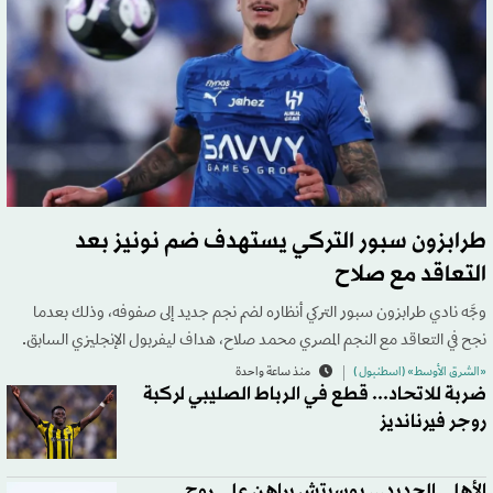
طرابزون سبور التركي يستهدف ضم نونيز بعد
التعاقد مع صلاح
وجَّه نادي طرابزون سبور التركي أنظاره لضم نجم جديد إلى صفوفه، وذلك بعدما
نجح في التعاقد مع النجم المصري محمد صلاح، هداف ليفربول الإنجليزي السابق.
«الشرق الأوسط» (اسطنبول )
منذ ساعة واحدة
ضربة للاتحاد... قطع في الرباط الصليبي لركبة
روجر فيرنانديز
الأهلي الجديد... بوسيتش يراهن على روح