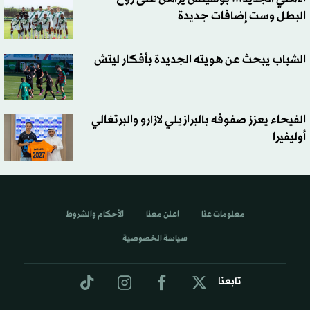
البطل وست إضافات جديدة
الشباب يبحث عن هويته الجديدة بأفكار ليتش
الفيحاء يعزز صفوفه بالبرازيلي لازارو والبرتغالي
أوليفيرا
معلومات عنا
اعلن معنا
الأحكام والشروط
سياسة الخصوصية
تابعنا