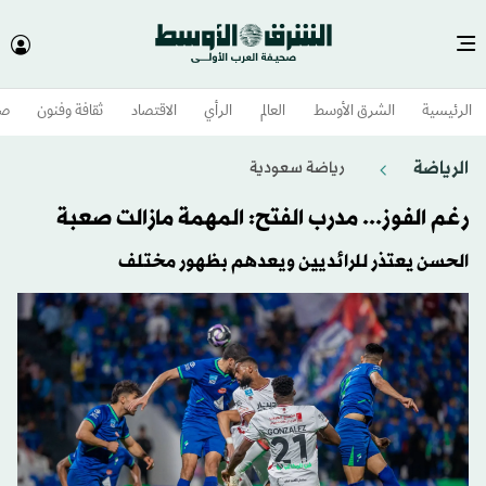
الرئيسية
الشرق الأوسط​
العالم
الرأي
الاقتصاد
ثقافة وفنون
صح
الرياضة
رياضة سعودية
رغم الفوز... مدرب الفتح: المهمة مازالت صعبة
الحسن يعتذر للرائديين ويعدهم بظهور مختلف