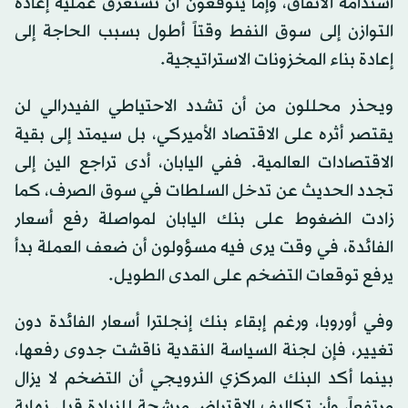
استدامة الاتفاق، وإما يتوقعون أن تستغرق عملية إعادة
التوازن إلى سوق النفط وقتاً أطول بسبب الحاجة إلى
إعادة بناء المخزونات الاستراتيجية.
ويحذر محللون من أن تشدد الاحتياطي الفيدرالي لن
يقتصر أثره على الاقتصاد الأميركي، بل سيمتد إلى بقية
الاقتصادات العالمية. ففي اليابان، أدى تراجع الين إلى
تجدد الحديث عن تدخل السلطات في سوق الصرف، كما
زادت الضغوط على بنك اليابان لمواصلة رفع أسعار
الفائدة، في وقت يرى فيه مسؤولون أن ضعف العملة بدأ
يرفع توقعات التضخم على المدى الطويل.
وفي أوروبا، ورغم إبقاء بنك إنجلترا أسعار الفائدة دون
تغيير، فإن لجنة السياسة النقدية ناقشت جدوى رفعها،
بينما أكد البنك المركزي النرويجي أن التضخم لا يزال
مرتفعاً، وأن تكاليف الاقتراض مرشحة للزيادة قبل نهاية