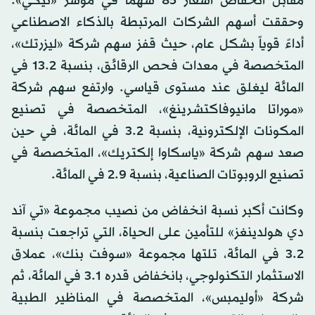
مقابل انخفاض أسعار 85 سهماً في مؤشر «نيكي».
وحققت أسهم الشركات المرتبطة بالذكاء الاصطناعي
أداءً قوياً بشكل عام، حيث قفز سهم شركة «ليزرتك»،
المتخصصة في معدات فحص الرقائق، بنسبة 13.2 في
المائة ليغلق عند مستوى قياسي. وارتفع سهم شركة
«موراتا مانيوفاكتشرينغ»، المتخصصة في تصنيع
المكونات الإلكترونية، بنسبة 3.2 في المائة، في حين
صعد سهم شركة «ياسكاوا إلكتريك»، المتخصصة في
تصنيع الروبوتات الصناعية، بنسبة 2.9 في المائة.
وكانت أكبر نسبة انخفاض من نصيب مجموعة «تي آند
دي هولدينغز» للتأمين على الحياة، التي تراجعت بنسبة
3.2 في المائة، تلتها مجموعة «سوفت بنك»، عملاق
الاستثمار التكنولوجي، بانخفاض قدره 3.1 في المائة، ثم
شركة «أوليمبس»، المتخصصة في المناظير الطبية