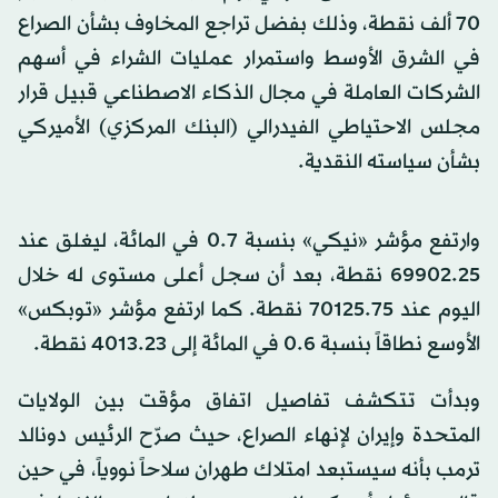
70 ألف نقطة، وذلك بفضل تراجع المخاوف بشأن الصراع
في الشرق الأوسط واستمرار عمليات الشراء في أسهم
الشركات العاملة في مجال الذكاء الاصطناعي قبيل قرار
مجلس الاحتياطي الفيدرالي (البنك المركزي) الأميركي
بشأن سياسته النقدية.
وارتفع مؤشر «نيكي» بنسبة 0.7 في المائة، ليغلق عند
69902.25 نقطة، بعد أن سجل أعلى مستوى له خلال
اليوم عند 70125.75 نقطة. كما ارتفع مؤشر «توبكس»
الأوسع نطاقاً بنسبة 0.6 في المائة إلى 4013.23 نقطة.
وبدأت تتكشف تفاصيل اتفاق مؤقت بين الولايات
المتحدة وإيران لإنهاء الصراع، حيث صرّح الرئيس دونالد
ترمب بأنه سيستبعد امتلاك طهران سلاحاً نووياً، في حين