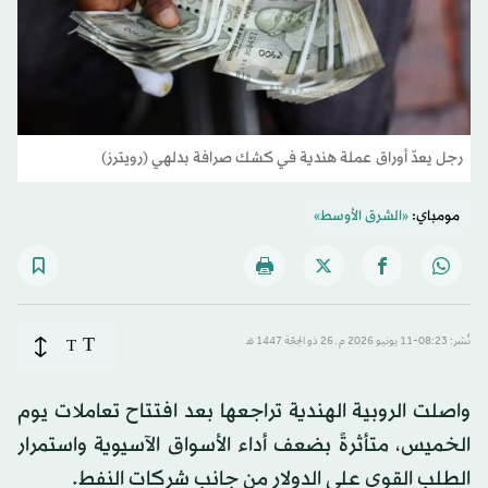
رجل يعدّ أوراق عملة هندية في كشك صرافة بدلهي (رويترز)
مومباي:
«الشرق الأوسط»
T
نُشر: 08:23-11 يونيو 2026 م ـ 26 ذو الحِجّة 1447 هـ
T
واصلت الروبية الهندية تراجعها بعد افتتاح تعاملات يوم
الخميس، متأثرةً بضعف أداء الأسواق الآسيوية واستمرار
الطلب القوي على الدولار من جانب شركات النفط.