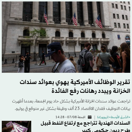
تقرير الوظائف الأميركية يهوي بعوائد سندات
الخزانة ويبدد رهانات رفع الفائدة
تراجعت عوائد سندات الخزانة الأميركية بشكل حاد يوم الجمعة، بعدما أظهرت
بيانات التوظيف فقدان الاقتصاد 23 ألف وظيفة بشكل غير متوقع في يوليو.
«الشرق الأوسط» (نيويورك)
الجمعة 07/08 - 14:28
السندات الهندية تتراجع مع ارتفاع النفط قبيل
طرح ديون حكومي كبير