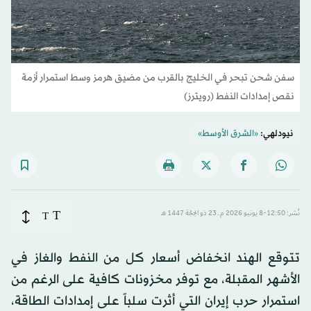
سفن شحن تبحر في الخليج بالقرب من مضيق هرمز وسط استمرار أزمة
نقص إمدادات النفط (رويترز)
نيودلهي:
«الشرق الأوسط»
T
نُشر: 12:50-8 يونيو 2026 م ـ 23 ذو الحِجّة 1447 هـ
T
تتوقع الهند انخفاض أسعار كل من النفط والغاز في
الأشهر المقبلة، مع توفر مخزونات كافية على الرغم من
استمرار حرب إيران التي أثرت سلباً على إمدادات الطاقة،