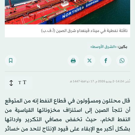
ناقلة نفطية في ميناء قينغداو شرق الصين (أ.ف.ب)
بكين:
«الشرق الأوسط»
T
نُشر: 14:24-2 يونيو 2026 م ـ 17 ذو الحِجّة 1447 هـ
T
قال محللون ومسؤولون في قطاع النفط إنه من المتوقع
أن تلجأ الصين إلى استنزاف مخزوناتها القياسية من
النفط الخام، حيث تخفض مصافي التكرير وارداتها
بشكل أكبر مع الإبقاء على قيود الإنتاج للحد من خسائر