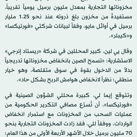
مخزوناتها التجارية بمعدل مليون برميل يومياً تقريباً،
مستفيدةً من مخزون بلغ ذروته عند نحو 1.25 مليار
برميل في أوائل مايو، وفقاً لبيانات شركتي «فورتيكسا»
و«كيبلر».
وقال يي لين، كبير المحللين في شركة «ريستاد إنرجي»
الاستشارية: «تسمح الصين بانخفاض مخزوناتها تدريجياً
بدلاً من الدخول بقوة في سوق متقلصة، وهو خيار
منطقي؛ نظراً لانخفاض هوامش الربح بشكل حاد».
وتتوقع إيما لي، كبيرة محللي الشؤون الصينية في
«فورتيكسا»، أن تُسرّع مصافي التكرير الحكومية من
عمليات السحب من المخزونات مع استمرار انخفاض
الواردات. ووفقاً للي، فقد زادت المخزونات التجارية بنحو
70 مليون برميل خلال الأشهر الأربعة الأولى من هذا العام؛