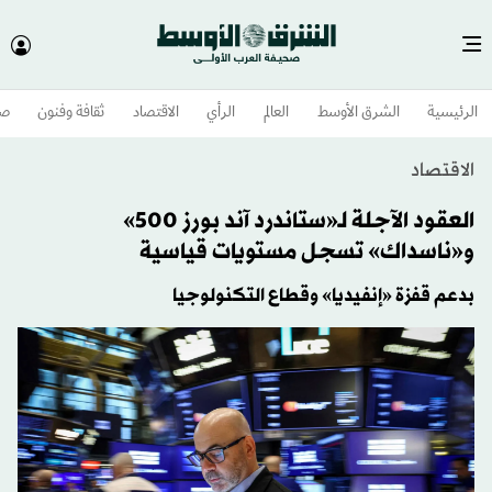
الرئيسية
الشرق الأوسط​
العالم
الرأي
الاقتصاد
ثقافة وفنون
صح
الاقتصاد
العقود الآجلة لـ«ستاندرد آند بورز 500»
و«ناسداك» تسجل مستويات قياسية
بدعم قفزة «إنفيديا» وقطاع التكنولوجيا