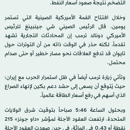
التضخم نتيجة صعود أسعار النفط.
وخلال افتتاح القمة الأميركية الصينية التي تستمر
يومين، قال الرئيس الصيني شي جينبينغ للرئيس
الأميركي دونالد ترمب إن المحادثات التجارية تشهد
تقدماً، لكنه حذر في الوقت ذاته من أن التوترات حول
تايوان قد تدفع العلاقات نحو مسار خطير أو حتى صدام
محتمل.
وتأتي زيارة ترمب أيضاً في ظل استمرار الحرب مع إيران؛
حيث يُتوقع أن يسعى إلى حشد دعم بكين لإنهاء الصراع
الذي أسهم في رفع أسعار الطاقة عالمياً.
وبحلول الساعة 5:46 صباحاً بتوقيت شرق الولايات
المتحدة، ارتفعت العقود الآجلة لمؤشر «داو جونز» 215
نقطة أو 0.43 في المائة، في حين صعدت العقود الآجلة