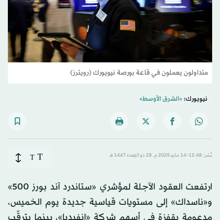
متداولون يعملون في قاعة بورصة نيويورك (رويترز)
نيويورك:
«الشرق الأوسط»
T
نُشر: 12:48-14 مايو 2026 م ـ 28 ذو القِعدة 1447 هـ
T
ارتفعت العقود الآجلة لمؤشري «ستاندرد آند بورز 500»
و«ناسداك» إلى مستويات قياسية جديدة يوم الخميس،
مدعومة بقفزة في أسهم شركة «إنفيديا»، بينما يترقّب