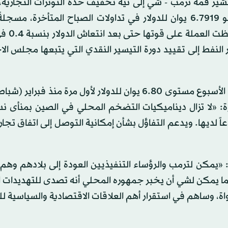
ير قمة ترمب - شي إلى نية تخفيف حدة التوترات التجارية،
من شأنه دعم اليوان». وتم تداول العملة الصينية عند نحو 6.7919 يوان للدولار في تداولات الصباح المتأخرة، 
بنسبة 0.05 في المائة تقريبا
النفط إلى تقييد دورة التيسير النقدي التي يتبعها مجلس ال
 «لا تزال ديناميكيات التضخم المحلي في الصين بمنأى نسب
ً لديها. ويدعم التفاؤل بشأن إمكانية التوصل إلى اتفاق تجا
يمكن لترمب والرؤساء التنفيذيين العودة إلى بلادهم وهم 
ما يمكن لشي أن يخبر جمهوره المحلي أنه تصدى للتهديدات ا
اة، وساهم في استقرار أهم العلاقات الاقتصادية والسياسية ل