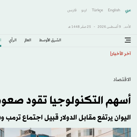
عربي
English
Türkçe
اردو
فارسى
الأحد,
9 أغسطس 2026
-
25 صفَر 1448 هـ
الشرق الأوسط​
العالم
الرأي
ا
روسيا تقصف مرافق لتخزين الوقود بموانئ أوكرانية خلال 
آخر الأخبار
الاقتصاد
أسهم التكنولوجيا تقود صعود
اليوان يرتفع مقابل الدولار قبيل اجتماع ترمب 