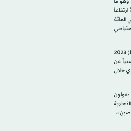
 وهو ما
مسجلةً ارتفاعاً
ً عن إغلاق يوم الثلاثاء. وحافظت العملة على قوتها حتى بعد انتعاش الدولار بنسبة 0.4 في المائة
احتياطي
وأشار بنك «دي بي إس» إلى أن قوة اليوان - الذي تجاوز هذا الأسبوع مستوى 6.80 يوان للدولار لأول مرة منذ فبراير (شباط) 2023
ياً عن
ري خلال
يقولون
لتجارية
لصين».