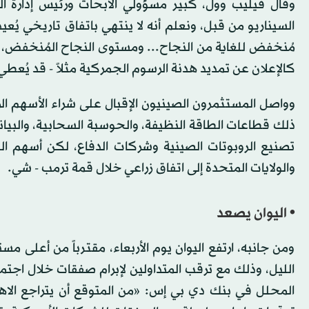
وقال فيليب وول، كبير مسؤولي الأبحاث ورئيس إدارة ال
السيناريو من قبل، ونعلم أنه لا ينتهي باتفاق تاريخي يُع
مُنخفض للغاية من النجاح... ومستوى النجاح المُنخفض، ال
كالإعلان عن تمديد هدنة الرسوم الجمركية مثلاً - قد يُعطي
وواصل المستثمرون الصينيون الإقبال على شراء الأسهم ا
ذلك قطاعات الطاقة النظيفة، والحوسبة السحابية، والبيا
تصنيع الروبوتات الصينية وشركات الدفاع، لكن أسهم ا
والولايات المتحدة إلى اتفاق زراعي خلال قمة ترمب - شي.
• اليوان يصعد
ومن جانبه، ارتفع اليوان يوم الأربعاء، مقترباً من أعلى م
الليل، وذلك مع ترقب المتداولين لإبرام صفقات خلال اجتما
المحلل في بنك دي بي إس: «من المتوقع أن يتراجع الاهتما