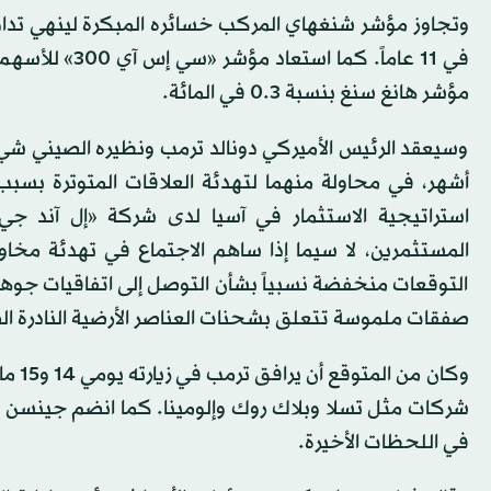
في 11 عاماً. ك
مؤشر هانغ سنغ بنسبة 0.3 في المائة.
وسيعقد الرئيس الأميركي دونالد ترمب ونظيره الصيني شي 
أشهر، في محاولة منهما لتهدئة العلاقات المتوترة بسبب ا
استراتيجية الاستثمار في آسيا لدى شركة «إل آند جي
المستثمرين، لا سيما إذا ساهم الاجتماع في تهدئة مخا
التوقعات منخفضة نسبياً بشأن التوصل إلى اتفاقيات جوهري
صفقات ملموسة تتعلق بشحنات العناصر الأرضية النادرة الصين
وكان 
شركات مثل تسلا وبلاك روك وإلومينا. كما انضم جينسن هو
في اللحظات الأخيرة.