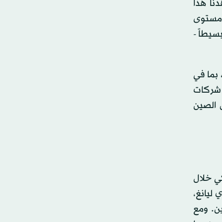
نا هذا
ى مستوى
سيطاً -
بما في
م شركات
 الصين
كي خلال
 ليانغ،
ين. ومع