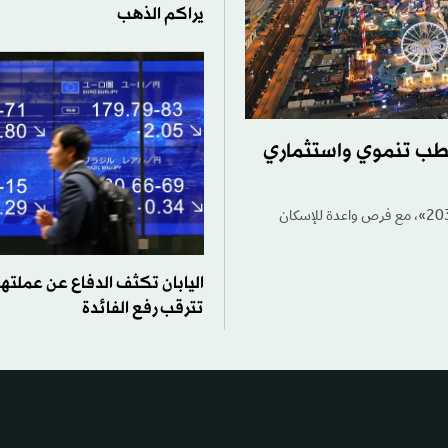
يراكم الذهب
طب تنموي واستثماري
مخطط «شمال شرقي الرياض» يمهد لتوسُّع عمراني جديد يدعم مستهدفات «رؤية 2030»، مع فرص واعدة للإسكان
اليابان تكثف الدفاع عن عملتها
تترقب رفع الفائدة