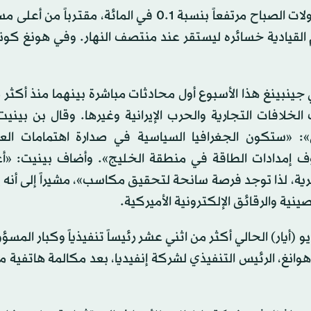
وتجاوز مؤشر شنغهاي المركب خسائره المبكرة لينهي تداولات الصباح مرتفعاً بنسبة 0.1 في المائة، م
ما استعاد مؤشر «سي إس آي 300» للأسهم القيادية خسائره ليستقر عند منتصف النهار. وفي هونغ 
جينبينغ هذا الأسبوع أول محادثات مباشرة بينهما منذ أكثر
لخلافات التجارية والحرب الإيرانية وغيرها. وقال بن بيني
»: «ستكون الجغرافيا السياسية في صدارة اهتمامات الع
وف إمدادات الطاقة في منطقة الخليج». وأضاف بينيت: «أع
ة، لذا توجد فرصة سانحة لتحقيق مكاسب»، مشيراً إلى أنه ي
ية والرقائق الإلكترونية الأميركية.
من المتوقع أن يرافق ترمب في زيارته يومي 14 و15 مايو (أيار) الحالي أكثر من اثني عشر رئيساً تنفيذياً وكبار
انغ، الرئيس التنفيذي لشركة إنفيديا، بعد مكالمة هاتفية 