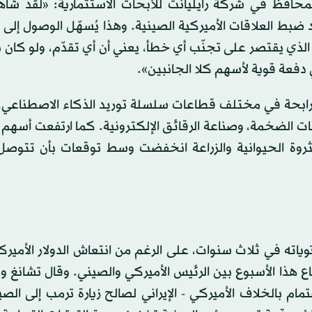
محافظ في شركة رايليانت للأبحاث الاستثمارية: «لقد شاهد
يد ضبط العلاقات الأميركية الصينية. وهذا يُسهّل الوصول إل
ذي يقتصر على تجنّب أي خطأ، يعني أن أي تقدّم، ولو كان ب
 دفعة قوية لأسهم كلا الجانبين».
لرابحة في مختلف قطاعات سلسلة توريد الذكاء الاصطناعي، 
نات الضخمة، وصناعة الرقائق الإلكترونية. كما ارتفعت أسه
لثروة الحيوانية والزراعة انخفضت وسط توقعات بأن تتوصل
ستوياته في ثلاث سنوات، على الرغم من انتعاش الدولار الأمير
ع هذا الأسبوع بين الرئيس الأميركي والصيني. وقال تشانغ وي
م بالخلاف الأميركي - الإيراني لصالح زيارة ترمب إلى الص