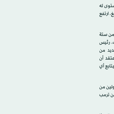
قترباً من أعلى مستوى له
كونغ، ارتفع
 من ستة
ت، رئيس
ديد من
تقد أن
تابع أي
 المسؤولين من
من ترمب