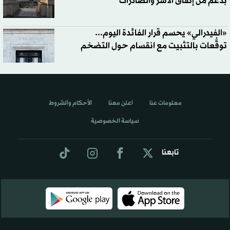
بدعم من إنفاق الأسر والصادرات
«الفيدرالي» يحسم قرار الفائدة اليوم...
توقُّعات بالتثبيت مع انقسام حول التضخم
معلومات عنا
اعلن معنا
الأحكام والشروط
سياسة الخصوصية
تابعنا