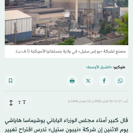
مصنع لشركة «يو إس ستيل» في ولاية بنسلفانيا الأميركية (أ.ف.ب)
طوكيو:
«الشرق الأوسط»
T
نُشر: 11:17-10 فبراير 2025 م ـ 12 شَعبان 1446 هـ
T
قال كبير أمناء مجلس الوزراء الياباني يوشيماسا هاياشي
يوم الاثنين إن شركة «نيبون ستيل» تدرس اقتراح تغيير