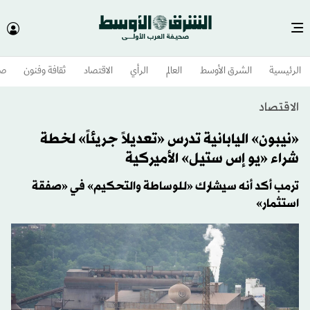
الرئيسية
الشرق الأوسط​
العالم
الرأي
الاقتصاد
ثقافة وفنون
صح
الاقتصاد
«نيبون» اليابانية تدرس «تعديلاً جريئاً» لخطة
شراء «يو إس ستيل» الأميركية
ترمب أكد أنه سيشارك «للوساطة والتحكيم» في «صفقة
استثمار»