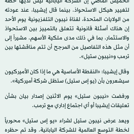
الخميس الماضي إن الشركة اليابانية ليس لديها خطة
لتغيير هيكل الاستحواذ. بينما قال إيشيبا، عند عودته
من الولايات المتحدة، لقناة نيبون التلفزيونية يوم الأحد
إن هناك أسئلة قانونية تتعلق بالتمييز بين الاستحواذ
والاستثمار، بما في ذلك مدى ملكية الأسهم. مشيراً إلى
أن مثل هذه التفاصيل من المرجح أن تتم مناقشتها بين
ترمب و«نيبون ستيل».
وقال إيشيبا: «النقطة الأساسية هي ما إذا كان الأميركيون
سيشعرون بأن (يو إس ستيل) ستظل شركة أميركية».
ورفضت «نيبون ستيل» يوم الاثنين إصدار بيان بشأن
تعليقات إيشيبا أو أي اجتماع إداري مع ترمب.
ويعد عرض نيبون ستيل لشراء «يو إس ستيل» محورياً
لخطة التوسع العالمية للشركة اليابانية. وقد تم حظره