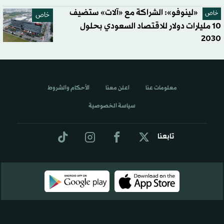
«لينوفو»: الشراكة مع «آلات» ستضيف
خاص
خاص
10 مليارات دولار للاقتصاد السعودي بحلول
2030
معلومات عنا
اعلن معنا
الأحكام والشروط
سياسة الخصوصية
تابعنا