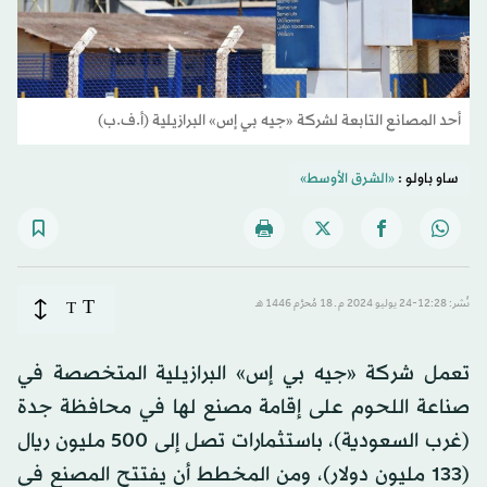
أحد المصانع التابعة لشركة «جيه بي إس» البرازيلية (أ.ف.ب)
ساو باولو :
«الشرق الأوسط»
T
نُشر: 12:28-24 يوليو 2024 م ـ 18 مُحرَّم 1446 هـ
T
تعمل شركة «جيه بي إس» البرازيلية المتخصصة في
صناعة اللحوم على إقامة مصنع لها في محافظة جدة
(غرب السعودية)، باستثمارات تصل إلى 500 مليون ريال
(133 مليون دولار)، ومن المخطط أن يفتتح المصنع في