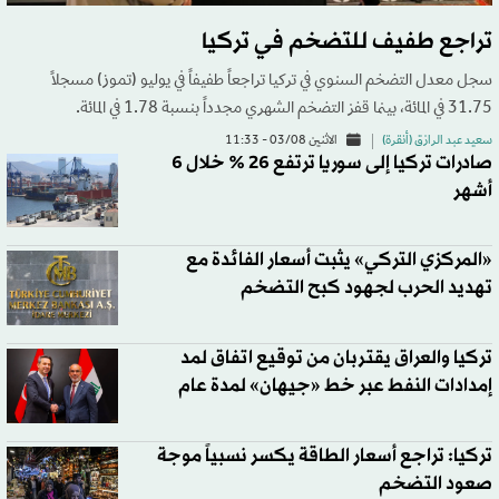
تراجع طفيف للتضخم في تركيا
سجل معدل التضخم السنوي في تركيا تراجعاً طفيفاً في يوليو (تموز) مسجلاً
31.75 في المائة، بينما قفز التضخم الشهري مجدداً بنسبة 1.78 في المائة.
سعيد عبد الرازق (أنقرة)
الاثنين 03/08 - 11:33
صادرات تركيا إلى سوريا ترتفع 26 % خلال 6
أشهر
«المركزي التركي» يثبت أسعار الفائدة مع
تهديد الحرب لجهود كبح التضخم
تركيا والعراق يقتربان من توقيع اتفاق لمد
إمدادات النفط عبر خط «جيهان» لمدة عام
تركيا: تراجع أسعار الطاقة يكسر نسبياً موجة
صعود التضخم