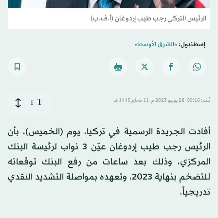
الرئيس التركي رجب طيب إردوغان (أ.ف.ب)
إسطنبول:
«الشرق الأوسط»
T
نُشر: 09:16-28 يوليو 2023 م ـ 11 مُحرَّم 1445 هـ
T
أفادت الجريدة الرسمية في تركيا، يوم (الخميس)، بأن
الرئيس رجب طيب إردوغان عيّن 3 نواب لرئيسة البنك
المركزي، وذلك بعد ساعات من رفع البنك توقعاته
للتضخم بنهاية 2023، وتعهده بمواصلة التشديد النقدي
تدريجياً.