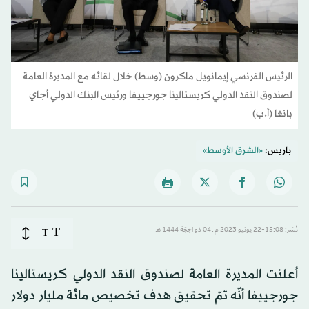
الرئيس الفرنسي إيمانويل ماكرون (وسط) خلال لقائه مع المديرة العامة
لصندوق النقد الدولي كريستالينا جورجييفا ورئيس البنك الدولي أجاي
بانغا (أ.ب)
باريس:
«الشرق الأوسط»
T
نُشر: 15:08-22 يونيو 2023 م ـ 04 ذو الحِجّة 1444 هـ
T
أعلنت المديرة العامة لصندوق النقد الدولي كريستالينا
جورجييفا أنّه تمّ تحقيق هدف تخصيص مائة مليار دولار