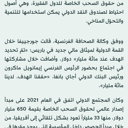
من حقوق السحب الخاصة للدول الفقيرة، وهي أصول
احتياط لصندوق النقد الدولي يمكن استخدامها للتنمية
والتحوّل المناخي.
ووفق وكالة الصحافة الفرنسية، قالت جورجييفا خلال
القمة الدولية لميثاق مالي جديد في باريس: «تمّ تحديد
الهدف عند مائة مليار» دولار. وأضافت خلال مشاركتها
في اجتماع بحضور الرئيس الفرنسي إيمانويل ماكرون
ورئيس البنك الدولي أجاي بانغا، «حققنا الهدف، لدينا
مائة مليار».
وكان المجتمع الدولي اتفق في العام 2021 على مبدأ
إصدار عالمي لحقوق السحب الخاصة بقيمة 650 مليار
دولار، منها 33 ملياراً تعود بشكل تلقائي إلى أفريقيا، من
خلال مبدأ الحصص داخل المؤسسة التي يوجد مقرها في