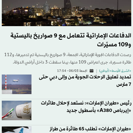
الدفاعات الإماراتية تتعامل مع 9 صواريخ باليستية
و109 مسيّرات
رصدت الدفاعات الجوية الإماراتية، الجمعة، 9 صواريخ باليستية تم تدميرها، و112
طائرة مسيّرة، جرى اعتراض 109 منها، بينما سقطت 3 داخل أراضي الدولة.
«الشرق الأوسط» (أبوظبي)
الجمعة 06/03 - 17:54
تمديد تعليق الرحلات الجوية من وإلى دبي حتى
7 مارس
رئيس «طيران الإمارات»: نستعد لإحلال طائرات
«إيرباص A380» بأسطول جديد
«طيران الإمارات» تطلب 65 طائرة من طراز