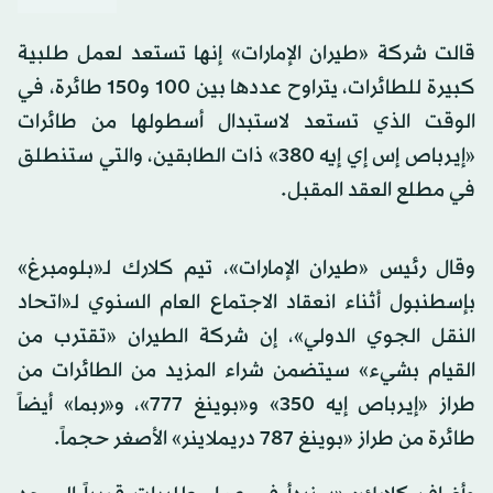
قالت شركة «طيران الإمارات» إنها تستعد لعمل طلبية
كبيرة للطائرات، يتراوح عددها بين 100 و150 طائرة، في
الوقت الذي تستعد لاستبدال أسطولها من طائرات
«إيرباص إس إي إيه 380» ذات الطابقين، والتي ستنطلق
في مطلع العقد المقبل.
وقال رئيس «طيران الإمارات»، تيم كلارك لـ«بلومبرغ»
بإسطنبول أثناء انعقاد الاجتماع العام السنوي لـ«اتحاد
النقل الجوي الدولي»، إن شركة الطيران «تقترب من
القيام بشيء» سيتضمن شراء المزيد من الطائرات من
طراز «إيرباص إيه 350» و«بوينغ 777»، و«ربما» أيضاً
طائرة من طراز «بوينغ 787 دريملاينر» الأصغر حجماً.