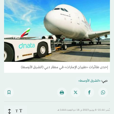
إحدى طائرات «طيران الإمارات» في مطار دبي (الشرق الأوسط)
دبي:
«الشرق الأوسط»
T
نُشر: 15:44-6 يونيو 2023 م ـ 18 ذو القِعدة 1444 هـ
T