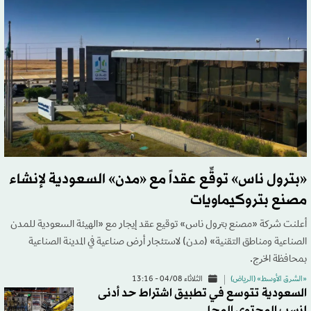
«بترول ناس» توقِّع عقداً مع «مدن» السعودية لإنشاء
مصنع بتروكيماويات
أعلنت شركة «مصنع بترول ناس» توقيع عقد إيجار مع «الهيئة السعودية للمدن
الصناعية ومناطق التقنية» (مدن) لاستئجار أرض صناعية في المدينة الصناعية
بمحافظة الخرج.
«الشرق الأوسط» (الرياض)
الثلاثاء 04/08 - 13:16
السعودية تتوسع في تطبيق اشتراط حد أدنى
لنسب المحتوى المحلي