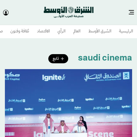
الرئيسية
الشرق الأوسط​
العالم
الرأي
الاقتصاد
ثقافة وفنون
صح
saudi cinema
تابع