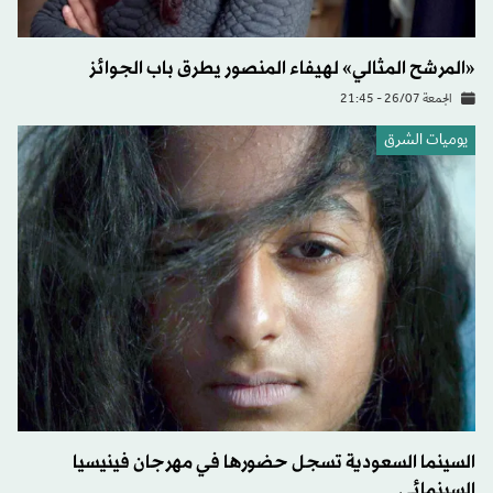
«المرشح المثالي» لهيفاء المنصور يطرق باب الجوائز
الجمعة 26/07 - 21:45
يوميات الشرق
السينما السعودية تسجل حضورها في مهرجان فينيسيا
السينمائي