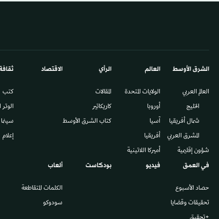
الشرق الأوسط​
العالم
الرأي
الاقتصاد
ثقافة
العالم العربي
الولايات المتحدة
المقالات
كتب
الخليج
أوروبا
كاريكاتير
الوتر 
شمال أفريقيا
آسيا
كتاب الشرق الأوسط
سينما
المشرق العربي
أفريقيا
إعلام
شؤون إقليمية
أميركا اللاتينية
في العمق
فيديو
بودكاست
ألعاب
حصاد الأسبوع
الكلمات المتقاطعة
تحقيقات وقضايا
سودوكو
+تحقيق