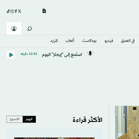
في العمق
فيديو
بودكاست
ألعاب
المزيد
استمع إلى "إيجاز" اليوم
12:34 دقيقه
الأكثر قراءة
اليوم
الأسبوع