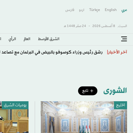
عربي
English
Türkçe
اردو
فارسى
السبت,
8 أغسطس 2026
-
24 صفَر 1448 هـ
الشرق الأوسط​
العالم
الرأي
ا
إيران ومقامرة «هرمز»... من فرصة التسوية إلى خطر العزلة
آخر الأخبار
الشورى
تابع
الخليج
يوميات الشرق