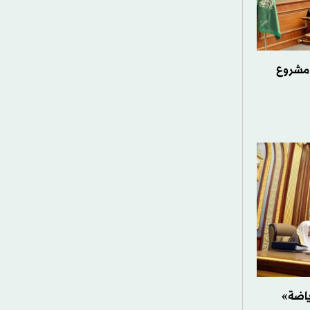
 مشروع
ياضة»