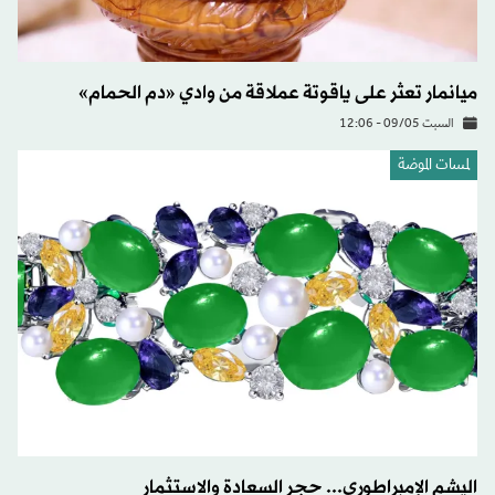
ميانمار تعثر على ياقوتة عملاقة من وادي «دم الحمام»
السبت 09/05 - 12:06
لمسات الموضة
اليشم الإمبراطوري... حجر السعادة والاستثمار