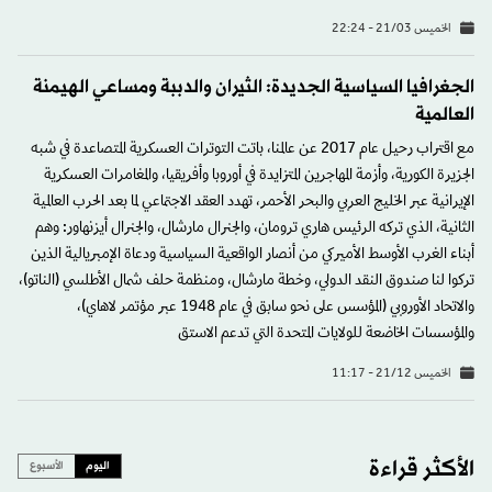
الخميس 21/03 - 22:24
الجغرافيا السياسية الجديدة: الثيران والدببة ومساعي الهيمنة
العالمية
مع اقتراب رحيل عام 2017 عن عالمنا، باتت التوترات العسكرية المتصاعدة في شبه
الجزيرة الكورية، وأزمة المهاجرين المتزايدة في أوروبا وأفريقيا، والمغامرات العسكرية
الإيرانية عبر الخليج العربي والبحر الأحمر، تهدد العقد الاجتماعي لما بعد الحرب العالمية
الثانية، الذي تركه الرئيس هاري ترومان، والجنرال مارشال، والجنرال أيزنهاور: وهم
أبناء الغرب الأوسط الأميركي من أنصار الواقعية السياسية ودعاة الإمبريالية الذين
تركوا لنا صندوق النقد الدولي، وخطة مارشال، ومنظمة حلف شمال الأطلسي (الناتو)،
والاتحاد الأوروبي (المؤسس على نحو سابق في عام 1948 عبر مؤتمر لاهاي)،
والمؤسسات الخاضعة للولايات المتحدة التي تدعم الاستق
الخميس 21/12 - 11:17
الأكثر قراءة
اليوم
الأسبوع