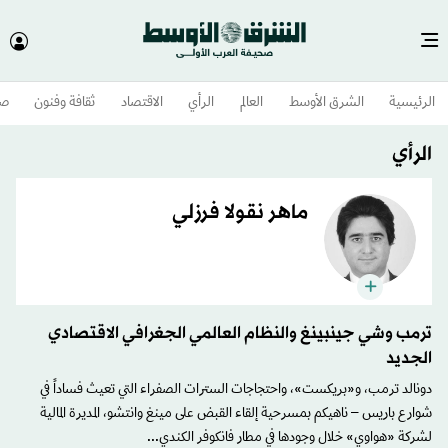
الرئيسية
الشرق الأوسط​
العالم
الرأي
الاقتصاد
ثقافة وفنون
صح
الرأي
ماهر نقولا فرزلي
ترمب وشي جينبينغ والنظام العالمي الجغرافي الاقتصادي
الجديد
دونالد ترمب، و«بريكست»، واحتجاجات السترات الصفراء التي تعيث فساداً في
شوارع باريس – ناهيكم بمسرحية إلقاء القبض على مينغ وانتشو، المديرة المالية
لشركة «هواوي» خلال وجودها في مطار فانكوفر الكندي...