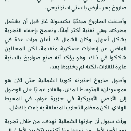
صاروخ بحر - أرض بالستي استراتيجي.
وأطلقت الصاروخ مبدئيًا بكبسولة غاز قبل أن يشتعل
محركه، وهي تقنية أكثر أمانًا، وتسمح بإخفاء التجربة
بشكل أسهل. وكان الشمال قد أعلن مرات عدة في
الماضي عن إنجازات عسكرية متقدمة، لكن المحللين
شككوا في ذلك، وهو يؤكد أنه صنع صواريخ بالستية
عابرة للقارات، لكنه لم يختبرها بعد.
وأطول صاروخ اختبرته كوريا الشمالية حتى الآن هو
«موسودان» المتوسط المدى، والقادر عمليًا على الوصول
إلى الأراضي الأميركية في جزيرة غوام، في المحيط
الهادي، لكن معظم التجارب المتعلقة به باءت بالفشل.
ورأت سيول أن جارتها الشمالية تهدف، من خلال تجربة
يوم الأحد الأولى من نوعها منذ أكتوبر (تشرين الأول)، إلى