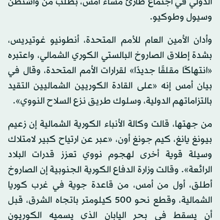
الدولي في اجتماع طارئ مساء أمس، بطلب من واشنطن
وسيول وطوكيو.
وأدان الأمين العام للأمم المتحدة، أنطونيو غوتيريس،
بشدة إطلاق الصاروخ البالستي الكوري الشمالي، واعتبره
«انتهاكًا مقلقًا جديدًا» لقرارات الأمم المتحدة، وقال في
بيان أمس إنه «على القادة الكوريين الشماليين التقيد
بالتزاماتهم الدولية، وسلوك طريق نزع السلاح النووي».
من جهتها، قالت وكالة الأنباء الكورية الشمالية إن زعيم
بيونغ يانغ، كيم جونغ أون، «عبر عن ارتياح كبير لامتلاك
وسيلة قوية أخرى لهجوم نووي تعزز قدرات البلاد
الرائعة». وقالت وزارة الدفاع الكورية الجنوبية إن الصاروخ
أطلق، أول من أمس، من قاعدة جوية في غرب كوريا
الشمالية، وقطع نحو 500 كيلومتر باتجاه الشرق، قبل
أن يسقط في بحر اليابان الذي يسميه الكوريون