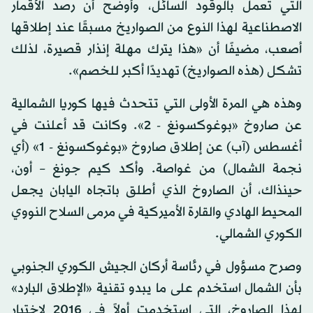
التي تعمل بالوقود السائل، وأوضح أن رصد الأقمار
الاصطناعية لهذا النوع من الصواريخ مسبقًا عند إطلاقها
أصعب، مضيفًا أن «هذا يترك مهلة إنذار قصيرة، لذلك
تشكل (هذه الصواريخ) تهديدًا أكبر للخصم».
وهذه هي المرة الأولى التي تتحدث فيها كوريا الشمالية
عن صاروخ «بوغوكسونغ - 2». وكانت قد أعلنت في
أغسطس (آب) عن إطلاق صاروخ «بوغوكسونغ - 1» (أي
نجمة الشمال) من غواصة. وأكد كيم جونغ – أون،
حينذاك، أن الصاروخ الذي أطلق باتجاه اليابان يجعل
المحيط الهادي والقارة الأميركية في مرمى السلاح النووي
الكوري الشمالي.
وصرح مسؤول في رئاسة أركان الجيش الكوري الجنوبي
بأن الشمال استخدم على ما يبدو تقنية «الإطلاق البارد»
لهذا الصاروخ، التي استخدمت أولاً في 2016 لاختبار