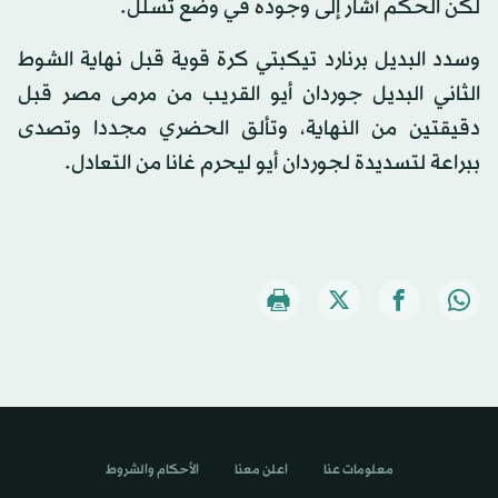
لكن الحكم أشار إلى وجوده في وضع تسلل.
وسدد البديل برنارد تيكبتي كرة قوية قبل نهاية الشوط
الثاني البديل جوردان أيو القريب من مرمى مصر قبل
دقيقتين من النهاية، وتألق الحضري مجددا وتصدى
ببراعة لتسديدة لجوردان أيو ليحرم غانا من التعادل.
معلومات عنا
اعلن معنا
الأحكام والشروط