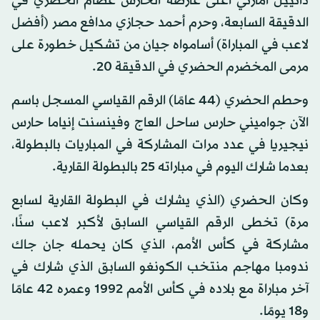
دانييل امارتي أعلى عارضة الحارس عصام الحضري في
الدقيقة السابعة، وحرم أحمد حجازي مدافع مصر (أفضل
لاعب في المباراة) أسامواه جيان من تشكيل خطورة على
مرمى المخضرم الحضري في الدقيقة 20.
وحطم الحضري (44 عامًا) الرقم القياسي المسجل باسم
الآن جواميني حارس ساحل العاج وفينسنت إنياما حارس
نيجيريا في عدد مرات المشاركة في المباريات بالبطولة،
بعدما شارك اليوم في مباراته 25 بالبطولة القارية.
وكان الحضري (الذي يشارك في البطولة القارية لسابع
مرة) تخطى الرقم القياسي السابق لأكبر لاعب سنًا،
مشاركة في كأس الأمم، الذي كان يحمله جان جاك
ندومبا مهاجم منتخب الكونغو السابق الذي شارك في
آخر مباراة مع بلاده في كأس الأمم 1992 وعمره 42 عامًا
و18 يومًا.