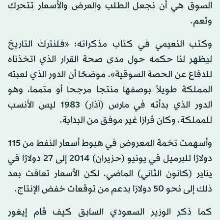
السوق هي أن نجعل الطلب والعرض والأسعار تتحرك
وتعم.
وكتب النعيمي في كتاب مذكراته: «فلنترك التاريخ
ليظهر لنا حكمه حول مدى صحة القرار الذي اتخذناه
للدفاع عن الحصة السوقية»، موضحًا أن الدور الذي لعبته
المملكة طويلاً بوصفها منتجا مرجحا أو متمما، وهو
الدور الذي بدأته في مارس (آذار) 1983 ليس الأنسب
للمملكة، وكان قرارًا غير موفق من البداية.
وأسهمت تخمة المعروض في هبوط أسعار النفط من 115
دولارًا للبرميل في يونيو (حزيران) 2014 إلى 27 دولارًا في
يناير (كانون الثاني) الماضي، لكن الأسعار تعافت بعد
ذلك إلى نحو 50 دولارًا بدعم من توقعات خفض الإنتاج.
كما ذكر الوزير السعودي السابق كيف قام إيغور