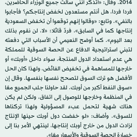
2014. وقال: «أتذكّر أنني سألت جميع الوزراء الحاضرين،
فردا فردا، هل أنتم مستعدون لخفض إنتاجكم؟ فأجابوا
بالنفي». وتابع: «وقالوا إنهم توقعوا أن تخفض السعودية
إنتاجها كما في السابق»، فردّ قائلا: «لا، لن نقوم بذلك
بعد اليوم». كما أوضح النعيمي أن الأسباب التي دفعته
لتبني استراتيجية الدفاع عن الحصة السوقية للمملكة
هي عدم استعداد الدول المنتجة، سواء داخل «أوبك» أو
خارجها للمساهمة في تخفيض الفائض، ولهذا كان الحل
الأفضل هو ترك السوق لتصحح نفسها بنفسها. وقال إن
«سوق النفط أكبر من أوبك. لقد حاولنا جلب الجميع معًا
في المنظمة وخارجها للوصول إلى اتفاق، ولكن لم يكن
هناك شهية لتحمل عبء المسؤولية ولهذا تركناها
للسوق». وأضاف: «لو خفضت دول أوبك حينها الإنتاج
لزادت الدول من خارج أوبك إنتاجها، لينتهي الأمر بنا إلى
خسارة الحصة السوقية والأسعار معًا».