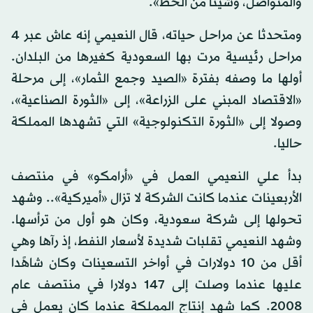
والمتواصل، وشيئا من الحظ».
ومتحدثا عن مراحل حياته، قال النعيمي إنه عاش عبر 4
مراحل رئيسية مرت بها السعودية كغيرها من البلدان.
أولها ما وصفه بفترة «الصيد وجمع الثمار»، إلى مرحلة
«الاقتصاد المبني على الزراعة»، إلى «الثورة الصناعية»،
وصولا إلى «الثورة التكنولوجية» التي تشهدها المملكة
حاليا.
بدأ علي النعيمي العمل في «أرامكو» في منتصف
الأربعينات عندما كانت الشركة لا تزال «أميركية».. وشهد
تحولها إلى شركة سعودية، وكان هو أول من ترأسها.
وشهد النعيمي تقلبات شديدة لأسعار النفط، إذ رآها وهي
أقل من 10 دولارات في أواخر التسعينات وكان شاهًدا
عليها عندما وصلت إلى 147 دولارا في منتصف عام
2008. كما شهد إنتاج المملكة عندما كان يعمل في