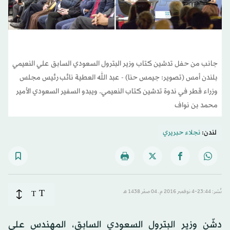
جانب من حفل تدشين كتاب وزير البترول السعودي السابق علي النعيمي
بلندن أمس (تصوير: جيمس حنا) - عبد الله العطية نائب رئيس مجلس
وزراء قطر في ندوة تدشين كتاب النعيمي. ويبدو السفير السعودي الأمير
محمد بن نواف
لندن:
نجلاء حبريري
T
نُشر: 23:44-4 نوفمبر 2016 م ـ 04 صفَر 1438 هـ
T
دشّن وزير البترول السعودي السابق، المهندس علي