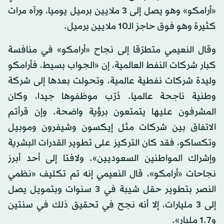
«أرامكو» وهو يصل إلى 3 ملايين برميل يوميا، ورآه مرات
كثيرة وهو فوق حاجز الـ10 ملايين برميل.
وقال النعيمي متطرّقا إلى نجاح «أرامكو» في منافسة
كبار شركات النفط العالمية، إن «الجواب بسيط، فأرامكو
وليدة شركات نفطية عالمية، وتحولت بعدها إلى شركة
وطنية ناجحة عالميا. دُرّب موظفوها جيدا، وكان
المشرفون عليها يتمتعون برؤية واضحة. وإن قرأتم
الاتفاق بين شركات مثل إيكسون وشيفرون وموبيل
وتكساكو، فقد كان التركيز على تطوير القدرات البشرية
وإشراك المواطنين السعوديين». ولافتا إلى أحد أبرز
نجاحات «أرامكو»، قال النعيمي إنه تم تكليف «نظمي
النصر بتطوير حقل شيبة في 3 سنوات وبتمويل يصل
إلى 3 مليارات، إلا أنه نجح في تحقيق ذلك في سنتين
و1.7 مليار».