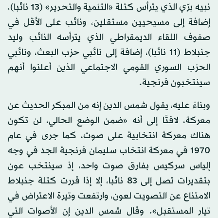
نبيه برّي الذي يترأس كتلة «التنمية والتحرير» (13 نائبا)،
إضافة إلى مسيحيين مستقلين، ونائب على الأقل في
صفوف اللقاء الديمقراطي الذي يترأسه النائب وليد
جنبلاط (11 نائبا)، إضافة إلى نائبي حزب البعث، ونائبي
الحزب السوري القومي الاجتماعي الذين أعلنوا أنهم
سينتخبون فرنجية.
وبناءً عليه، يقول شمس الدين إنه من المبكر الحديث عن
معركة، لافتًا إلى أنه «ضمن الوضع الحالي، لن تكون
هناك معركة انتخابية على صوت، كما جرى في عام
1970 في معركة انتخاب سليمان فرنجية الجد في وجه
إلياس سركيس بفارق صوت واحد، إذ سينتخب عون
بتقديرات تصل إلى 83 نائبا، إلا إذا قررت كتلة جنبلاط
الامتناع عن التصويت لعون، وارتفعت وتيرة الاعتراض في
تيار المستقبل». وقال شمس الدين إن الأصوات التي