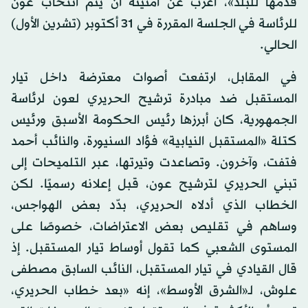
قدمها للبلد»، أعرب عن أمنيته أن يتم انتخاب عون
للرئاسة في الجلسة المقررة في 31 أكتوبر (تشرين الأول)
الحالي.
في المقابل، ارتفعت أصوات معترضة داخل تيار
المستقبل ضد مبادرة ترشيح الحريري لعون لرئاسة
الجمهورية، كان أبرزها رئيس الحكومة الأسبق ورئيس
كتلة «المستقبل النيابية» فؤاد السنيورة، والنائب أحمد
فتفت، وآخرون. وتصاعدت وتيرتها، عبر التلميحات إلى
تبني الحريري لترشيح عون، قبل إعلانه رسميًا. لكن
الخطاب الذي أدلاه الحريري، بدّد بعض الهواجس،
وساهم في تقليص بعض الاعتراضات، خصوصًا على
المستوى الشعبي كما تقول أوساط تيار المستقبل. إذ
قال القيادي في تيار المستقبل، النائب السابق مصطفى
علوش، لـ«الشرق الأوسط»، إنه «بعد خطاب الحريري،