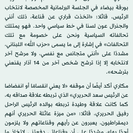
بورقة بيضاء في الجلسة البرلمانية المخصصة لانتخاب
الرئيس، قائلا: «اتخذت قراري عن قناعة، ذلك أنني
والجنرال عون لسنا في خط سياسي واحد. فهو يمتلك
تحالفاته السياسية ونحن على خصومة مع تلك
التحالفات» في إشارة إلى ما يسمى «حزب الله» اللبناني،
مشددًا على «أنني متجانس مع نفسي، ولا مرشح آخر
لانتخابه إلا إذا ترشح شخص آخر من 14 آذار يقنعني
بترشحه».
مكاري أكد أيضًا أن موقفه «لا يعني انقسامًا أو انفضاضا
عن الرئيس سعد الحريري» الذي تربطه علاقة صداقه به،
كما كانت علاقة وطيدة تربطه بوالده الرئيس الراحل
رفيق الحريري، قائلا: «من ميزة عائلة الحريري أنهم
ديمقراطيون، يعبرون عن رأيهم وقناعاتهم ولا يلزمون
أحدًا بها»، مشددًا على أن «قناعاتي دفعتني لاتخاذ ما