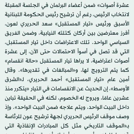
عشرة أصوات» ضمن أعضاء البرلمان في الجلسة المقبلة
لانتخاب الرئيس، رغم أن ترشيح رئيس الحكومة اللبنانية
الأسبق ورئيس «تيار المستقبل» سعد الحريري لعون،
أفرز معترضين بين أركان كتلته النيابية، وضمن الفريق
السياسي الواحد. تلك الاعتراضات داخل تيار المستقبل،
التي قد تصل في أسوأ الاحتمالات حتى الآن، إلى عشرة
أصوات اعتراضية، لا يراها تيار المستقبل «حالة انقسام»
كما يتم الترويج لها، و«المبالغات في تقديرها». وقال
أمين عام «تيار المستقبل» أحمد الحريري، لـ«الشرق
الأوسط»، إن الحديث عن الانقسامات في التيار «يتكرر منذ
عشرين عامًا، ويروج له الخصوم، لكنه في الحقيقة تباين
داخل البيت الواحد، ويتم علاجه ضمن البيت الواحد». وإذ
وصف موقف الرئيس الحريري لجهة ترشيح عون للرئاسة
بـ«الموقف التاريخي مثل كل المبادرات الإنقاذية التي