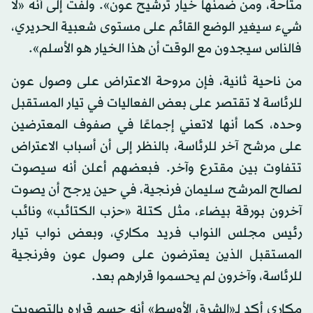
متاحة، ومن ضمنها خيار ترشيح عون». ولفت إلى أنه «لا
شيء سيغير الوضع القائم على مستوى شعبية الحريري،
فالناس سيجدون مع الوقت أن هذا الخيار هو الأسلم».
من ناحية ثانية، فإن مروحة الاعتراض على وصول عون
للرئاسة لا تقتصر على بعض الفعاليات في تيار المستقبل
وحده، كما أنها لاتعني إجماعًا في صفوف المعترضين
على مرشح آخر للرئاسة، بالنظر إلى أن أسباب الاعتراض
تتفاوت بين مقترع وآخر. فبعضهم أعلن أنه سيصوت
لصالح المرشح سليمان فرنجية، في حين يرجح أن يصوت
آخرون بورقة بيضاء، مثل كتلة «حزب الكتائب» ونائب
رئيس مجلس النواب فريد مكاري، وبعض نواب تيار
المستقبل الذين يعترضون على وصول عون وفرنجية
للرئاسة، وآخرون لم يحسموا قرارهم بعد.
مكاري أكد لـ«الشرق الأوسط» أنه حسم قراره بالتصويت