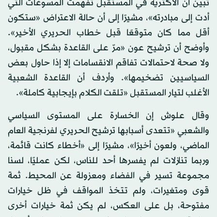
تبين أن الأكثرية في المستقبل تفهمت المسوغات التي
أدت إلى مبادرته»، مشيرًا إلى أن حالة الاعتراض «ستكون
أقل مما كان متوقعًا قبل خطاب الحريري الأخير».
وأوضح أن ترشيح عون «مرّ على القاعدة بشكل مقبول،
ولا صحة لاحتمالات تفاقم الانقسامات إلا إذا حاول بعض
السياسيين تضخيمها». وأردف أن القاعدة الشعبية
الأغلب لتيار المستقبل «تلقت الكلام بإيجابية كاملة».
وقال علوش إن الخسارة على المستوى السياسي
والشعبي «تتعدى أسبابها ترشيح الحريري لفرنجية العام
الماضي، ولعون أخيرًا»، مشيرًا إلى «أخطاء كانت قائمة،
وربما تنازلات لم يفسرها أحد للناس، لكن عمليًا، لسنا
مجموعة تسير في الفضاء ومعزولة عن المحيط. ثمة
قوى ومتغيرات، ولم تتخذ المواقف في ظل خيارات
مفتوحة، بل على العكس، لم يكن ثمة خيارات أخرى