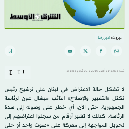
بيروت:
نذير رضا
T
نُشر: 23:18-21 أكتوبر 2016 م ـ 20 مُحرَّم 1438 هـ
T
لا تشكل حالة الاعتراض في لبنان على ترشيح رئيس
تكتل «التغيير والإصلاح» النائب ميشال عون لرئاسة
الجمهورية، حتى الآن، أي خطر على وصوله إلى سدة
الرئاسة. كذلك لا تشير أرقام من سجلوا اعتراضهم إلى
تحويل المواجهة إلى معركة على «صوت واحد أو حتى