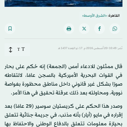
القاهرة:
«الشرق الأوسط»
T
نُشر: 10:49-20 أغسطس 2016 م ـ 17 ذو القِعدة 1437 هـ
T
قال ممثلون للادعاء أمس (الجمعة) إنه حُكم على بحار
في القوات البحرية الأميركية بالسجن عامًا، لالتقاطه
صورًا بشكل غير قانوني داخل مناطق محظورة بغواصة
نووية، ومحاولته بعد ذلك عرقلة تحقيق في هذا الأمر.
وصدر هذا الحكم على كريستيان سوسير (29 عامًا) بعد
إقراره في مايو (أيار) بأنه مذنب، في جريمة جنائية تتعلق
بحيازة معلومات تتعلق بالدفاع الوطني والاحتفاظ بها