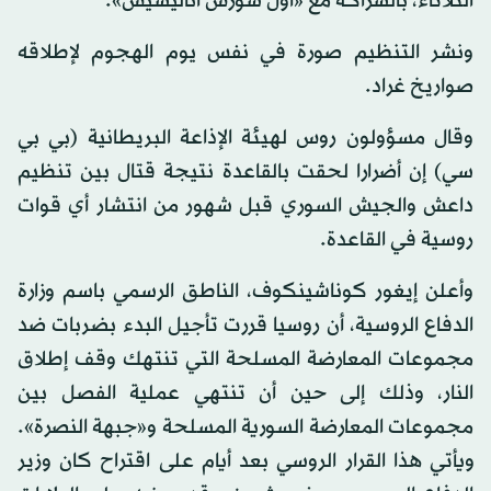
الثلاثاء، بالشراكة مع «أول سورس أناليسيس».
ونشر التنظيم صورة في نفس يوم الهجوم لإطلاقه
صواريخ غراد.
وقال مسؤولون روس لهيئة الإذاعة البريطانية (بي بي
سي) إن أضرارا لحقت بالقاعدة نتيجة قتال بين تنظيم
داعش والجيش السوري قبل شهور من انتشار أي قوات
روسية في القاعدة.
وأعلن إيغور كوناشينكوف، الناطق الرسمي باسم وزارة
الدفاع الروسية، أن روسيا قررت تأجيل البدء بضربات ضد
مجموعات المعارضة المسلحة التي تنتهك وقف إطلاق
النار، وذلك إلى حين أن تنتهي عملية الفصل بين
مجموعات المعارضة السورية المسلحة و«جبهة النصرة».
ويأتي هذا القرار الروسي بعد أيام على اقتراح كان وزير