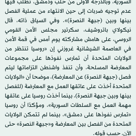
السورية، وبالدرجة الأولى من حلب ودمشق، تطلب فيها
عدم توجيه ضربات إلى حين الانتهاء من عملية الفصل
بينها وبين (جبهة النصرة)». وفي السياق ذاته، قال
نيكولاي باتروشيف، سكرتير مجلس الأمن القومي
الروسي، على هامش مشاركته يوم أمس في قمة الأمن
في العاصمة الشيشانية غروزني إن «روسيا تنتظر من
الولايات المتحدة أن تمارس نفوذها على مجموعات
المعارضة المسلحة، وأن تنفذ واشنطن التزاماتها ليتم
فصل (جبهة النصرة) عن المعارضة)، موضحا أن «الولايات
المتحدة أخذت على عاتقها العمل مع المعارضة (للفصل
بينها وبين جبهة النصرة)، بينما أخذت روسيا على عاتقها
مهمة العمل مع السلطات السورية»، ومؤكدًا أن روسيا
«تمارس نفوذها على دمشق»، بينما لم تتمكن الولايات
المتحدة من الفصل بين المعارضة و«جبهة النصرة» حتى
الآن، حسب قوله.