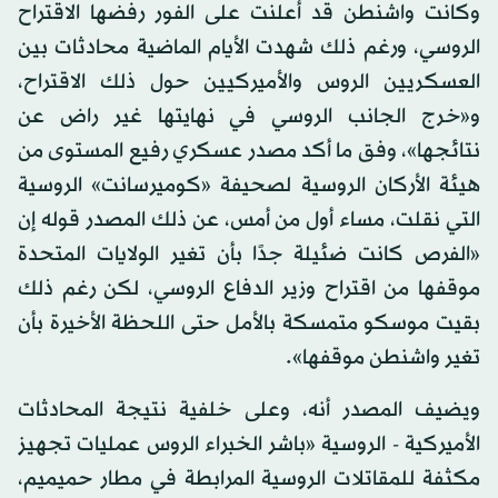
وكانت واشنطن قد أعلنت على الفور رفضها الاقتراح
الروسي، ورغم ذلك شهدت الأيام الماضية محادثات بين
العسكريين الروس والأميركيين حول ذلك الاقتراح،
و«خرج الجانب الروسي في نهايتها غير راض عن
نتائجها»، وفق ما أكد مصدر عسكري رفيع المستوى من
هيئة الأركان الروسية لصحيفة «كوميرسانت» الروسية
التي نقلت، مساء أول من أمس، عن ذلك المصدر قوله إن
«الفرص كانت ضئيلة جدًا بأن تغير الولايات المتحدة
موقفها من اقتراح وزير الدفاع الروسي، لكن رغم ذلك
بقيت موسكو متمسكة بالأمل حتى اللحظة الأخيرة بأن
تغير واشنطن موقفها».
ويضيف المصدر أنه، وعلى خلفية نتيجة المحادثات
الأميركية - الروسية «باشر الخبراء الروس عمليات تجهيز
مكثفة للمقاتلات الروسية المرابطة في مطار حميميم،