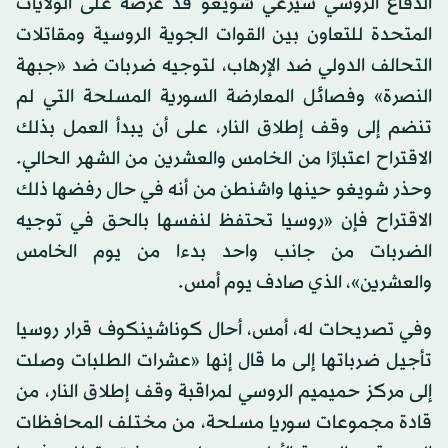
الدفاع الروسي سيرغي شويغو قد عرضه على الولايات
المتحدة للتعاون بين القوات الجوية الروسية ومقاتلات
التحالف الدولي ضد الإرهاب، لتوجيه ضربات ضد «جبهة
النصرة» وفصائل المعارضة السورية المسلحة التي لم
تنضم إلى وقف إطلاق النار، على أن يبدأ العمل بذلك
الاقتراح اعتبارًا من الخامس والعشرين من الشهر الحالي.
وحذر شويغو حينها واشنطن من أنه في حال رفضها ذلك
الاقتراح فإن «روسيا تحتفظ لنفسها بالحق في توجيه
الضربات من جانب واحد بدءا من يوم الخامس
والعشرين»، الذي صادف يوم أمس.
وفي تصريحات له، أمس، أحال كوناشينكوف قرار روسيا
تأجيل ضرباتها إلى ما قال إنها «عشرات الطلبات وصلت
إلى مركز حميميم الروسي لمراقبة وقف إطلاق النار، من
قادة مجموعات سوريا مسلحة، من مختلف المحافظات