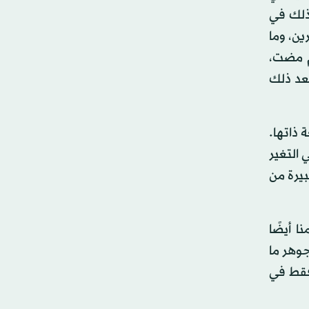
ذلك في
ين، وما
ة لتحقيق أقصى استفادة للبشرية؟ تعود فكرة الجامعات إلى نحو 1100 عام مضت،
عد ذلك
 ذاتها.
 التغير
بيرة من
ا أيضًا
جوهر ما
فقط في