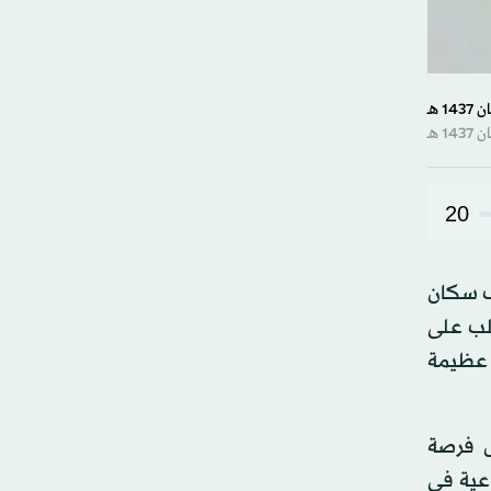
20
صف سكان
لتغلب على
ة عظيمة
غلال فرصة
اعية في