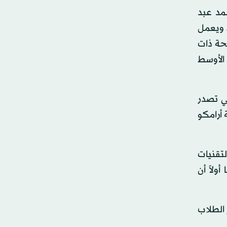
محمد عبد
مين العمل مع المعهد لإنشاء معمل عبد اللطيف جميل للأمن المائي والغذائي العالمي (JWAFS). ويعمل
حة ذات
 الأوسط
ي تصدر
 أرامكو
تقنيات
ولاً أن
 الطلاب