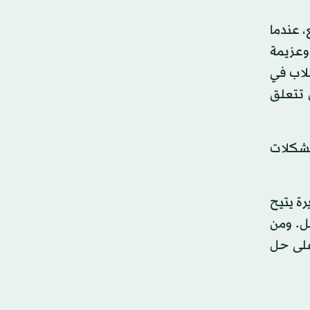
، عندما
وعزيمة
طلاب في
 تتعلق
صوص مشكلات
رة يتيح
ضل. ومن
على حل