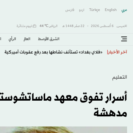
عربي
English
Türkçe
اردو
فارسى
الخميس,
6 أغسطس 2026
-
22 صفَر 1448 هـ
الرياض
℃
44
غيوم متناثرة
الشرق الأوسط​
العالم
الرأي
ا
العقود الآجلة الأميركية تتباين مع ترقب المستثمرين لتط
آخر الأخبار
التعليم
أسرار تفوق معهد ماساتشوستس
مدهشة