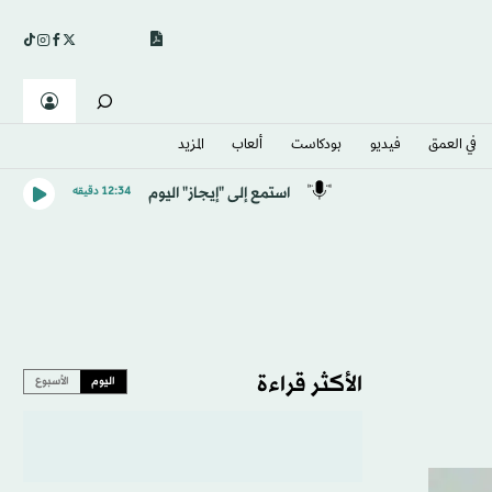
في العمق
فيديو
بودكاست
ألعاب
المزيد
استمع إلى "إيجاز" اليوم
12:34 دقيقه
الأكثر قراءة
اليوم
الأسبوع