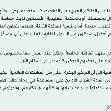
هذا على التفكير الجريء في التخصصات المتعددة. وفي الواقع
ال تخصصك، أو بالحكمة التقليدية - فستكون لديك حماسة 
يات جديدة. أما بالنسبة للفائدة الثالثة، فعندما يتعاون ال
 أفضل، سيكون من السهل للغاية التغلب على أي مسائل
اص الموجودون بالمعهد من 152 دولة ولكل منهم ثقافته الخاصة، ولكن عند العمل معًا بخ
عتماد على بعضهم البعض كآدميين في المقام الأول.
 إلى أن التركيز البشري على حل المشكلات العالمية الكبي
ل من القادة الشباب قادرين على المساعدة في إيجاد عالم أف
ة مستقبلها بسواعد شبابها وذكائهم وابتكارهم، وقدرتهم 