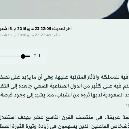
آخر تحديث: 22:05-23 مايو 2016 م ـ 16 شَعبان 1437 هـ
نُشر: 23:49-22 مايو 2016 م ـ 15 شَعبان 1437 هـ
T
T
فية للمملكة والآثار المترتبة عليها، وهي أن ما يزيد على ن
 ففي الوقت الذي يتحتم فيه على كثير من الدول الصناعية السعي جاهدة إلى ا
 السعودية لديها ثروة من الشباب، مما يشير إلى وجود فرص
.
ستس للتقنية MIT))، وهي مؤسسة عريقة، في منتصف القرن التاسع عشر بهدف است
شخاص الفاعلين الذين يسهمون في زيادة وتيرة الثورة الصن