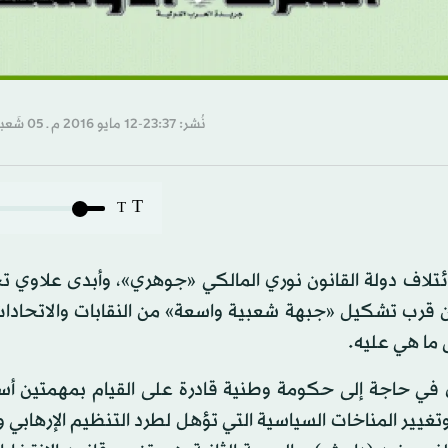
نُشر: 23:37-12 مايو 2016 م ـ 05 شَعبان 1437 هـ
T
T
 ائتلاف دولة القانون نوري المالكي «جوهري»، وأبدى علاوي
ن قرب تشكيل «جبهة شعبية واسعة» من النقابات والاتحادات
 ما هي عليه.
اق في حاجة إلى حكومة وطنية قادرة على القيام بمهمتين أس
تغيير المناخات السياسية التي تؤهل لطرد التنظيم الإرهابي