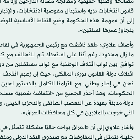
مصالحة وطنية حقيقية ومعالجة مسألة النازحين وإدامة ال
قانون انتخابات نزيه واستبدال مفوضية الانتخابات، والإتي
إلى أن «مهمة هذه الحكومة وضع النقاط الأساسية للوضع
يتجاوز عمرها السنتين».
وأضاف علاوي: «لقد ناقشت مع رئيس الجمهورية في لقاء ثنائ
ما زال محدودا، رغم أننا على استعداد تام للتحالف مع
توافق بين نواب ائتلاف الوطنية مع نواب مستقلين من دولة ا
ائتلاف دولة القانون نوري المالكي، حيث إن زعيم ائتلاف
نحن في إطار وطني، مع التزامنا الكامل بالدستور لحين
الحكومات، وهنا أحذر الجميع من «انتفاضة شعبية مسلحة، 
دولة مدينة بعيدة عن التعصب الطائفي والتحزب الديني، و
التي خرجت بالملايين في كل محافظات العراق».
وأشار علاوي إلى أن «العراق يواجه حاليًا مشكلة تتمثل في ال
جليلة تتمثل في المفاوضات مع صندوق النقد الدولي ومنظمة