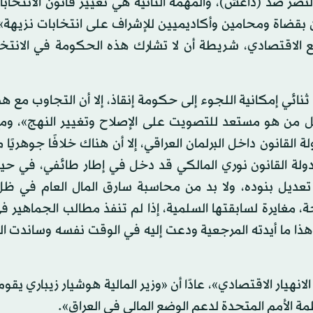
نصر ضد (داعش)، والمهمة الثانية هي تغيير قانون الانتخا
ان بقضاة ومحامين وأكاديميين للإشراف على انتخابات نزيهة»
 الاقتصادي، شريطة أن لا تشارك هذه الحكومة في الانتخاب
ي إمكانية اللجوء إلى حكومة إنقاذ، إلا أن التجاوب مع هذا
 كل من هو مستعد للتصويت على الإصلاح وتغيير النهج»، وم
لقانون داخل البرلمان العراقي، إلا أن هناك خلافًا جوهريًا 
 دولة القانون نوري المالكي قد دخل في إطار طائفي، في حي
 تعديل بنوده، ولا بد من محاسبة سارق المال العام في ظ
مغايرة لسابقتها السلمية، إذا لم تنفذ مطالب الجماهير ف
هذا ما أيدته المرجعية ودعت إليه في الوقت نفسه وساندت ا
انهيار الاقتصادي»، عادًا أن «وزير المالية هوشيار زيباري يقو
 الأمم المتحدة لدعم الوضع المالي في العراق».