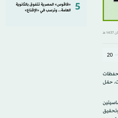
5
«فاقوس» المصرية تتفوق بالثانوية
العامة... وترسب في «الإقناع»
20
 تحفظات
، حمّل
اسيتين
 وتحقيق