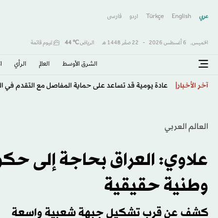
عربي
English
Türkçe
اردو
فارسى
الخميس,
6 أغسطس 2026
-
22 صفَر 1448 هـ
الرياض
℃
44
غيوم قاتمة
الشرق الأوسط​
العالم
الرأي
ا
اتفاق مبدئي لديابي مع «ليفركوزن» يمهد لإنهاء رحلته مع «
آخر الأخبار
العالم العربي
علاوي: العراق بحاجة إلى حك
وطنية حقيقية
كشف عن قرب تشكيل جبهة شعبية واسعة