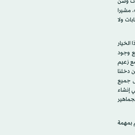
بات وسن
، مشيرا
ات ولا
 الخيار
ع وجود
مع زعيم
ن دخلنا
ل جميع
ي إنشاء
لجماهير
م بمهمة