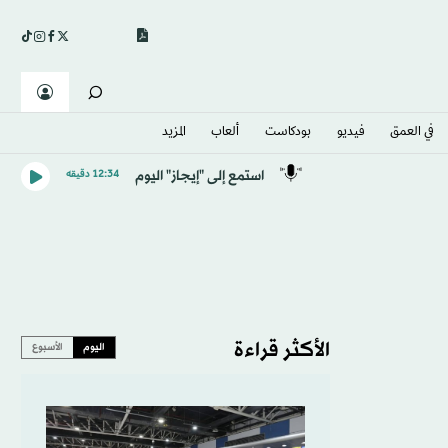
في العمق
فيديو
بودكاست
ألعاب
المزيد
استمع إلى "إيجاز" اليوم
12:34 دقيقه
الأكثر قراءة
اليوم
الأسبوع