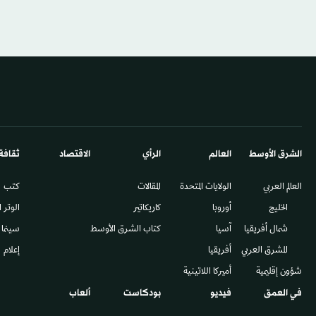
الشرق الأوسط​
العالم
الرأي
الاقتصاد
ثقافة
العالم العربي
الولايات المتحدة
المقالات
كتب
الخليج
أوروبا
كاريكاتير
الوتر 
شمال أفريقيا
آسيا
كتاب الشرق الأوسط
سينما
المشرق العربي
أفريقيا
إعلام
شؤون إقليمية
أميركا اللاتينية
في العمق
فيديو
بودكاست
ألعاب