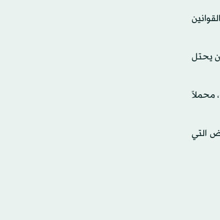
لقوانين
آن يحتل
 محملاً
ض التي