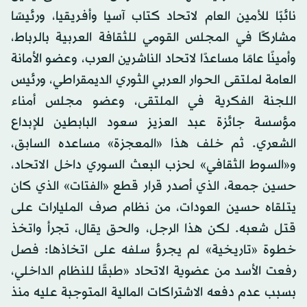
نائبًا للأمين العام لاتحاد كتاب آسيا وأفريقيا، ورئيسًا
مشاركًا في المجلس القومي للثقافة العربية بالرباط،
وأمينًا عامًا مساعدًا لاتحاد الناشرين العرب، وعضو الأمانة
العامة لملتقى الحوار العربي الثوري الديمقراطي، ورئيس
اللجنة الفكرية في الملتقى، وعضو مجلس أمناء
مؤسسة جائزة عبد العزيز سعود البابطين للإبداع
الشعري. ثم خلف هذا «المعجزة» مساعده السابق،
و«السوط الثقافي» لحزب البعث السوري داخل الاتحاد،
حسين جمعة، الذي أصدر قرار قطع «الفتات» الذي كان
يتلقاه حسين العودات، من نظام صرف المليارات على
قتل شعبه. لكن هذا الرجل، والحق يقال، تجرأ واتخذ
خطوة «تاريخية» لم يجرؤ سلفه على اتخاذها: فصل
رفعت الأسد من عضوية الاتحاد «طبقًا للنظام الداخلي،
بسبب عدم دفعه الاشتراكات المالية المتوجبة عليه منذ