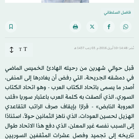
فاضل السلطاني
T
نُشر: 14:48-10 أبريل 2016 م ـ 03 رَجب 1437 هـ
T
قبل حوالي شهرين من رحيله الهادئ الخميس الماضي
في دمشقه الجريحة، التي رفض أن يغادرها إلى المنفى،
أصدر ما يسمى باتحاد الكتاب العرب - وهو اتحاد الكتاب
السوري، الذي ألصقت به كلمة العرب باعتبار سوريا «قلب
العروبة النابض» - قرارًا بإيقاف صرف الراتب التقاعدي
الهزيل لحسين العودات، الذي ناهز الثمانين حولاً، استنادًا
إلى السبب نفسه غير المعلن، الذي دفع هذا الاتحاد طوال
تاريخه إلى تجميد وفصل عشرات المثقفين السوريين