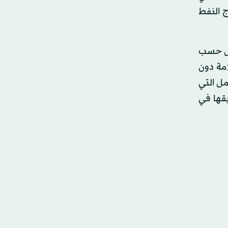
ج النفط
مل حسب
مة دون
مل التي
قها في