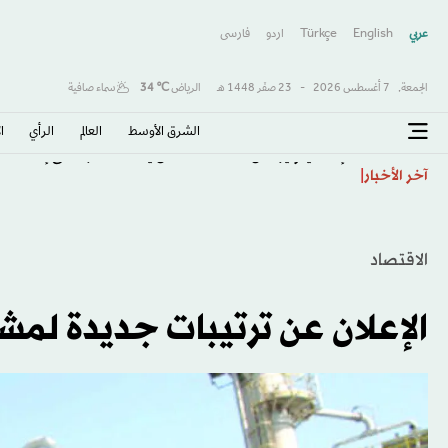
عربي
English
Türkçe
اردو
فارسى
الجمعة,
7 أغسطس 2026
-
23 صفَر 1448 هـ
الرياض
℃
34
سماء صافية
الشرق الأوسط​
العالم
الرأي
ا
إنفانتينو يرفض الاستقالة… من يملك القدرة على إسقاطه؟
آخر الأخبار
الاقتصاد
الإعلان عن ترتيبات جديدة لم