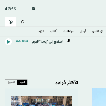
في العمق
فيديو
بودكاست
ألعاب
المزيد
استمع إلى "إيجاز" اليوم
12:34 دقيقه
الأكثر قراءة
اليوم
الأسبوع