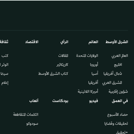
الشرق الأوسط​
العالم
الرأي
الاقتصاد
ثقافة
العالم العربي
الولايات المتحدة
المقالات
كتب
الخليج
أوروبا
كاريكاتير
الوتر 
شمال أفريقيا
آسيا
كتاب الشرق الأوسط
سينما
المشرق العربي
أفريقيا
إعلام
شؤون إقليمية
أميركا اللاتينية
في العمق
فيديو
بودكاست
ألعاب
حصاد الأسبوع
الكلمات المتقاطعة
تحقيقات وقضايا
سودوكو
+تحقيق